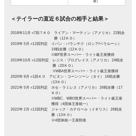
親）
＜テイラーの直近６試合の相手と結果＞
2018年11月 ○7回ＴＫＯ
ライアン・マーティン（アメリカ） 22戦全
勝（12ＫＯ）
2019年 5月 ○12回判定
イバン・バランチク（ロシア/ベラルーシ）
19戦全勝（12ＫＯ）
※IBF世界スーパー・ライト級王座獲得
2019年10月 ○12回判定
レジス・プログレイス（アメリカ） 24戦全
勝（20ＫＯ）
※WBA世界スーパー・ライト級王座獲得
2020年 9月 ○1回ＫＯ
アピヌン・コーンソーン（タイ） 16戦全勝
（13ＫＯ）
2021年 5月 ○12回判定
ホセ・ラミレス（アメリカ） 26戦全勝（17
ＫＯ）
※WBC、WBO世界スーパー・ライト級王座
獲得（4団体王座統一）
2022年 2月 ○12回判定
ジャック・カテロール（イギリス） 26戦全
勝（13ＫＯ）
※4団体統一王座防衛