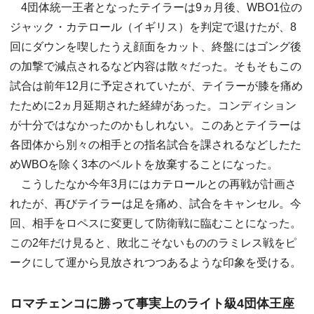
4団体統一王者となったテイラーは9ヵ月後、WBO1位の
ジャック・カテロール（イギリス）を判定で退けたが、8
回にダウンを喫したうえ顔面をカット、終盤にはゴング後
の加撃で減点されるなど内容は散々だった。そもそもこの
試合は前年12月に予定されていたが、テイラーが膝を痛め
たために2ヵ月延期された経緯があった。コンディション
が十分ではなかったのかもしれない。このあとテイラーは
各団体から別々の相手との指名試合を課されるなどしたた
めWBOを除く3本のベルトを放棄することになった。
こうしたなか今年3月にはカテロールとの再戦が計画さ
れたが、再びテイラーは足を痛め、試合をキャンセル。今
回、相手をロペスに変更して防衛戦に臨むことになった。
この2年だけ見ると、敗北こそないもののラミレス戦をピ
ークにして運から見放されつつあるような印象を受ける。
ロマチェンコに勝って事実上のライト級4団体王座