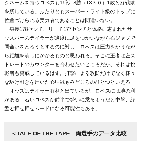
クネームを持つロペスも19戦18勝（13ＫＯ）1敗と好戦績
を残している。ふたりともスーパー・ライト級のトップに
位置づけられる実力者であることは間違いない。
身長178センチ、リーチ177センチと体格に恵まれたサ
ウスポーのテイラーが適度に足をつかいながら右ジャブで
間合いをとろうとするのに対し、ロペスは圧力をかけなが
ら距離を潰しにかかるものと思われる。そこに王者は左ス
トレートのカウンターを合わせたいところだが、それは挑
戦者も警戒しているはず。打撃による攻防だけでなく様々
な駆け引きを用いた心理戦もみどころのひとつといえる。
オッズはテイラー有利と出ているが、ロペスには地の利
がある。若いロペスが前半で勢いに乗るようだと中盤、終
盤と押せ押せムードになる可能性もある。
＜TALE OF THE TAPE 両選手のデータ比較