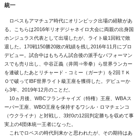
統一
ロペスもアマチュア時代にオリンピック出場の経験があ
る。こちらは2016年リオデジャネイロ大会に両親の出身国
ホンジュラス代表として出場したが、ライト級1回戦で敗
退した。170戦150勝20敗の戦績を残し2016年11月にプロ
デビュー。試合中はもちろん試合後の派手なパフォーマン
スでも売り出し、中谷正義（井岡⇒帝拳）ら世界ランカー
を連破したあとリチャード・コミー（ガーナ）を2回ＴＫ
Ｏで破ってIBF世界ライト級王座を獲得した。デビューか
ら3年、2019年12月のことだ。
10ヵ月後、WBCフランチャイズ（特権）王座、WBAス
ーパー王座、WBO王座を保持するワシル・ロマチェンコ
（ウクライナ）と対戦し、3対0の12回判定勝ちを収めて事
実上の4団体統一王者になった。
これでロペスの時代到来かと思われたが、その期待はあ