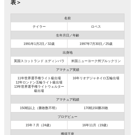
表＞
名前
テイラー
ロペス
生年月日／年齢
1991年1月2日／32歳
1997年7月30日／25歳
出身地
英国スコットランド エディンバラ
米国ニューヨーク州ブルックリン
アマチュア実績
11年世界選手権ライト級出場
16年リオデジャネイロ五輪出場
12年ロンドン五輪ライト級出場
13年世界選手権ライトウェルター
級出場
アマチュア戦績
150戦以上（勝敗数不明）
170戦150勝20敗
プロデビュー
15年７月（24歳）
16年11月（19歳）
獲得王座