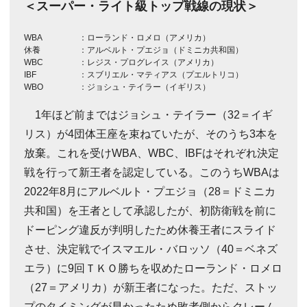
＜スーパー・ライト級トップ戦線の現状＞
WBA
：ローランド・ロメロ（アメリカ）
休養
：アルベルト・プエジョ（ドミニカ共和国）
WBC
：レジス・プログレイス（アメリカ）
IBF
：スブリエル・マティアス（プエルトリコ）
WBO
：ジョシュ・テイラー（イギリス）
1年ほど前まではジョシュ・テイラー（32＝イギ
リス）が4団体王座を束ねていたが、そのうち3本を
放棄。これを受けWBA、WBC、IBFはそれぞれ決定
戦を行って新王者を認定している。このうちWBAは
2022年8月にアルベルト・プエジョ（28＝ドミニカ
共和国）を王者として承認したが、初防衛戦を前に
ドーピング違反が判明したため休養王者にスライド
させ、決定戦でイスマエル・バロッソ（40＝ベネズ
エラ）に9回ＴＫＯ勝ちを収めたローランド・ロメロ
（27＝アメリカ）が新王者になった。ただ、ストッ
プのタイミングが早かったため敗者側からクレーム