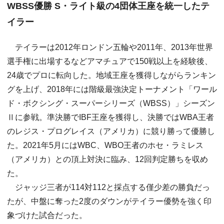
WBSS優勝 S・ライト級の4団体王座を統一したテ
イラー
テイラーは2012年ロンドン五輪や2011年、2013年世界
選手権に出場するなどアマチュアで150戦以上を経験後、
24歳でプロに転向した。地域王座を獲得しながらランキン
グを上げ、2018年には階級最強決定トーナメント「ワール
ド・ボクシング・スーパーシリーズ（WBSS）」シーズン
Ⅱに参戦。準決勝でIBF王座を獲得し、決勝ではWBA王者
のレジス・プログレイス（アメリカ）に競り勝って優勝し
た。2021年5月にはWBC、WBO王者のホセ・ラミレス
（アメリカ）との頂上対決に臨み、12回判定勝ちを収め
た。
ジャッジ三者が114対112と採点する僅少差の勝負だっ
たが、中盤に奪った2度のダウンがテイラー優勢を強く印
象づけた試合だった。