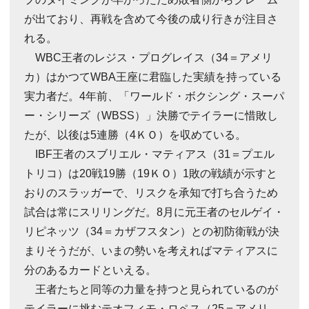
が出ており、再戦を含めて今後の成り行きが注目さ
れる。
WBC王者のレジス・プログレイス（34＝アメリ
カ）はかつてWBA王座に君臨した実績を持っている
実力者だ。4年前、「ワールド・ボクシング・スーパ
ー・シリーズ（WBSS）」決勝でテイラーに惜敗し
たが、以後は5連勝（4ＫＯ）を収めている。
IBF王者のスブリエル・マティアス（31＝プエル
トリコ）は20戦19勝（19ＫＯ）1敗の戦績が示すと
おりのスラッガーで、リスクを承知で打ち合うため
試合は常にスリリングだ。8月に元王者のセルゲイ・
リピネッツ（34＝カザフスタン）との初防衛戦が決
まりそうだが、いまの勢いを考えればマティアスに
分のあるカードといえる。
王者たちと同等の力量を持つと見られているのが
テイラーに挑むテオフィモ・ロペス（25＝アメリ