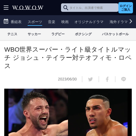
ログイン
ご加入
番組表
スポーツ
音楽
映画
オリジナルドラマ
海外ドラマ
テニス
サッカー
ラグビー
ボクシング
バスケットボール
WBO世界スーパー・ライト級タイトルマッ
チ ジョシュ・テイラー対テオフィモ・ロペ
ス
2023/06/30