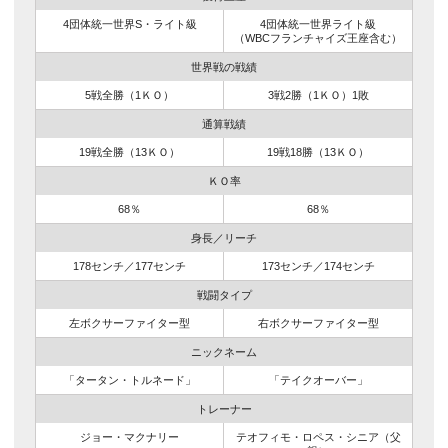
4団体統一世界S・ライト級
4団体統一世界ライト級
（WBCフランチャイズ王座含む）
世界戦の戦績
5戦全勝（1ＫＯ）
3戦2勝（1ＫＯ）1敗
通算戦績
19戦全勝（13ＫＯ）
19戦18勝（13ＫＯ）
ＫＯ率
68％
68％
身長／リーチ
178センチ／177センチ
173センチ／174センチ
戦闘タイプ
左ボクサーファイター型
右ボクサーファイター型
ニックネーム
「タータン・トルネード」
「テイクオーバー」
トレーナー
ジョー・マクナリー
テオフィモ・ロペス・シニア（父