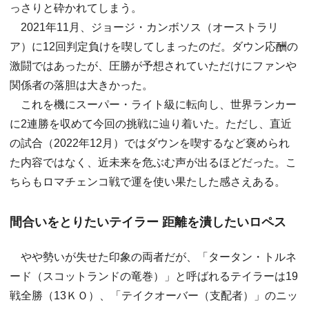
っさりと砕かれてしまう。
2021年11月、ジョージ・カンボソス（オーストラリ
ア）に12回判定負けを喫してしまったのだ。ダウン応酬の
激闘ではあったが、圧勝が予想されていただけにファンや
関係者の落胆は大きかった。
これを機にスーパー・ライト級に転向し、世界ランカー
に2連勝を収めて今回の挑戦に辿り着いた。ただし、直近
の試合（2022年12月）ではダウンを喫するなど褒められ
た内容ではなく、近未来を危ぶむ声が出るほどだった。こ
ちらもロマチェンコ戦で運を使い果たした感さえある。
間合いをとりたいテイラー 距離を潰したいロペス
やや勢いが失せた印象の両者だが、「タータン・トルネ
ード（スコットランドの竜巻）」と呼ばれるテイラーは19
戦全勝（13ＫＯ）、「テイクオーバー（支配者）」のニッ