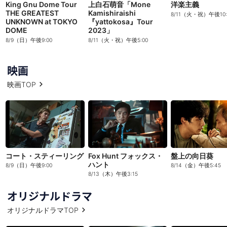
King Gnu Dome Tour
上白石萌音「Mone
洋楽主義
THE GREATEST
Kamishiraishi
8/11（火・祝）午後10:
UNKNOWN at TOKYO
『yattokosa』Tour
DOME
2023」
8/9（日）午後9:00
8/11（火・祝）午後5:00
映画
映画TOP
コート・スティーリング
Fox Hunt フォックス・
盤上の向日葵
ハント
8/9（日）午後9:00
8/14（金）午後5:45
8/13（木）午後3:15
オリジナルドラマ
オリジナルドラマTOP