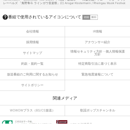
レーベルズ 「角野隼斗 ラインガウ音楽祭」(C) Ansgar Klostermann / Rheingau Musik Festival.
番組で使用されているアイコンについて
会社情報
IR情報
採用情報
アナウンサー紹介
情報セキュリティ方針・個人情報保護
サイトマップ
方針
約款・規約一覧
特定商取引法に基づく表示
放送番組のご利用に関するお知らせ
緊急地震速報について
サイトポリシー
関連メディア
WOWOWプラス（BS/CS放送）
歌謡ポップスチャンネル
JASRAC 許諾番号
9010055019Y45040