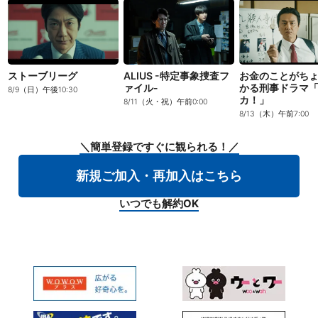
ストーブリーグ
ALIUS -特定事象捜査フ
お金のことがち
ァイル-
かる刑事ドラマ
8/9（日）午後10:30
カ！」
8/11（火・祝）午前0:00
8/13（木）午前7:00
＼簡単登録ですぐに観られる！／
新規ご加入・再加入はこちら
いつでも解約OK