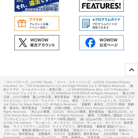
ページTOPへ
「ストーブリーグ」(c) FANY Studio 「コート・スティーリング」(c)2025 Columbia Pictures
Industries, Inc., TSG Entertainment II LLC and Eagle Pictures S.p.A. All Rights Reserved. 「連
続ドラマW コールドケース3 ～真実の扉～」(c) WOWOW/Warner Bros. Intl TV Production
「Fox Hunt フォックス・ハント」(C) SHANGHAI FILM GROUP All Rights Reserved. 「盤上の向
日葵」(c)2025映画「盤上の向日葵」製作委員会 「秒速5センチメートル(2025)」(C)2025 フジ
テレビジョン コミックス・ウェーブ・フィルム 東宝 「エディントンへようこそ」(C)2025
Joe Cross For Mayor Rights LLC. All Rights Reserved. 「新解釈・幕末伝」(C)2025 映画「新解
釈・幕末伝」製作委員会 「28年後... 白骨の神殿」(c)2025 Sony Pictures Entertainment. All
Rights Reserved. 「木の上の軍隊」(C)2025「木の上の軍隊」製作委員会 「嵐が丘(2026)」(c)
2026 Warner Bros. Entertainment Inc. All Rights Reserved 「爆弾」(C)呉勝浩／講談社 (C)2025
フジテレビジョン ワーナー・ブラザース映画 講談社 「遠い山なみの光」(C)2025 A Pale View
of Hills Film Partners 「サンセット・サンライズ」(C)2024「サンセット・サンライズ」製作委
員会 「ナイトフラワー」(C)2025「ナイトフラワー」製作委員会 「劇映画 孤独のグルメ」
（C）2025「劇映画 孤独のグルメ」製作委員会 「栄光のバックホーム」(C)2025「栄光のバッ
クホーム」製作委員会 「恋愛裁判」(C)2025「恋愛裁判」製作委員会 「上白石萌音「Mone
Kamishiraishi 『yattokosa』Tour 2023」」写真：板橋淳一 「洋楽主義」ソニー・ミュージック