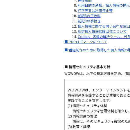
利用目的の通知、個人情報の開示
訂正等又は利用停止等
前記8の手数料
前記8の手続き
個人情報に関する問い合わせ窓口
認定個人情報保護団体について
Cookie、各種の解析ツール、
■ PDPロゴマークについて
■ 番組制作のために取得した個人情報の
■ 情報セキュリティ基本方針
WOWOWは、以下の基本方針を定め、情
ＷＯＷＯＷは、エンターテインメント
情報資産を保護することが重要である
実践することを宣言します。
(1)
情報セキュリティ体制
情報セキュリティ管理体制を確立し
(2)
情報資産の管理
情報は、そのセキュリティ確保のた
(3)
教育・訓練