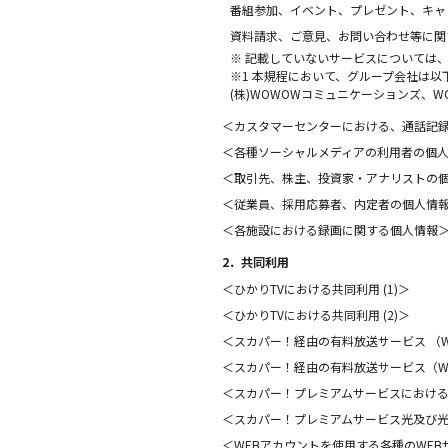
番組参加、イベント、プレゼント、キャ
資料請求、ご意見、お問い合わせ等に関
※ 記載していないサービスについては
※1 本規程において、グループ会社は以下
(株)WOWOWコミュニケーションズ、W
＜カスタマーセンターにおける、通話記
＜各種ソーシャルメディアの利用者の個
＜取引先、株主、投資家・アナリストの
＜従業員、採用応募者、内定者の個人情
＜各施設における録画に関する個人情報
2．共同利用
＜ひかりTVにおける共同利用 (1)＞
＜ひかりTVにおける共同利用 (2)＞
＜スカパー！経由の有料放送サービス （
＜スカパー！経由の有料放送サービス（W
＜スカパー！プレミアムサービスにおけ
＜スカパー！プレミアムサービス光及び
＜WEBアカウントを使用する各種のWE