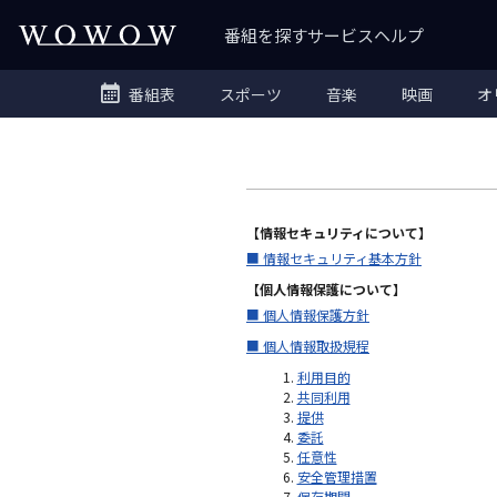
番組を探す
サービス
ヘルプ
番組表
スポーツ
音楽
映画
オ
【情報セキュリティについて】
■ 情報セキュリティ基本方針
【個人情報保護について】
■ 個人情報保護方針
■ 個人情報取扱規程
利用目的
共同利用
提供
委託
任意性
安全管理措置
保存期間