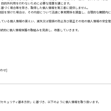
、目的外利用を行わないために必要な措置を講じます。
に基づく場合等を除き、取得した個人情報を第三者に提供しません。
相談を受けた場合は、その内容について迅速に事実関係を調査し、合理的な期間内に
している個人情報の漏えい、滅失又は毀損の防止及び是正その他の個人情報の安全管
継続的に個人情報保護の取組みを見直し、改善していきます。
わせ]
報セキュリティ基本方針」に基づき、以下のように個人情報を取り扱います。