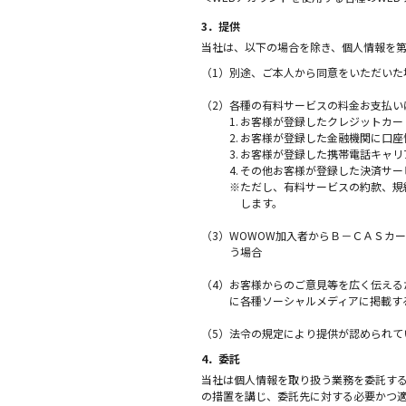
3．提供
当社は、以下の場合を除き、個人情報を
（1）
別途、ご本人から同意をいただいた
（2）
各種の有料サービスの料金お支払い
1.
お客様が登録したクレジットカー
2.
お客様が登録した金融機関に口座
3.
お客様が登録した携帯電話キャリ
4.
その他お客様が登録した決済サー
※
ただし、有料サービスの約款、規
します。
（3）
WOWOW加入者からＢ－ＣＡＳカ
う場合
（4）
お客様からのご意見等を広く伝える
に各種ソーシャルメディアに掲載す
（5）
法令の規定により提供が認められて
4．委託
当社は個人情報を取り扱う業務を委託す
の措置を講じ、委託先に対する必要かつ