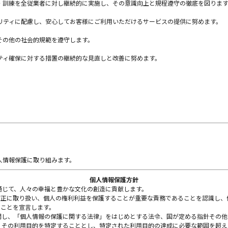
・訓練を全従業者に対し継続的に実施し、その意識向上と規程遵守の徹底を図りま
リティに配慮し、安心してお客様にご利用いただけるサービスの提供に努めます。
その他の社会的規範を遵守します。
ティ確保に対する措置の継続的な見直しと改善に努めます。
人情報保護に取り組みます。
個人情報保護方針
通じて、人々の幸福と豊かな文化の創造に貢献します。
適正に取り扱い、個人の権利利益を保護することが重要な責務であることを認識し、
ることを宣言します。
関し、「個人情報の保護に関する法律」をはじめとする法令、国が定める指針その他
、その利用目的を特定することとし、特定された利用目的の達成に必要な範囲を超え