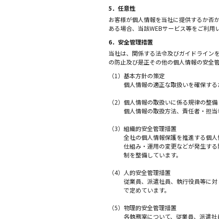
5．任意性
お客様が個人情報を当社に提供するか否か
ある場合、当該WEBサービス等をご利用
6．安全管理措置
当社は、関係する法令及びガイドラインを
の防止及び是正その他の個人情報の安全
（1）
基本方針の策定
個人情報の適正な取扱いを確保する
（2）
個人情報の取扱いに係る規律の整備
個人情報の取扱方法、責任者・担当
（3）
組織的安全管理措置
全社の個人情報保護を推進する個人
仕組み・運用の変更などが発生する
制を整備しています。
（4）
人的安全管理措置
従業員、派遣社員、執行役員等に対
で定めています。
（5）
物理的安全管理措置
各執務室について、従業員、派遣社