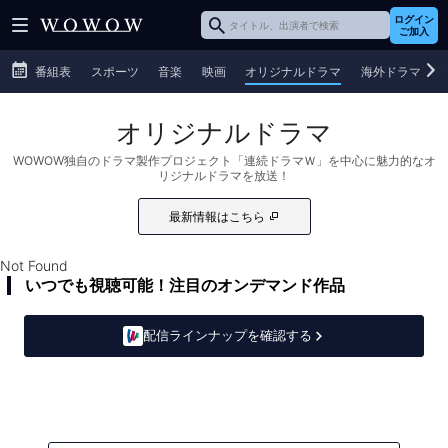
ログイン
ご加入
番組表
スポーツ
音楽
映画
オリジナルドラマ
海外ドラマ
オリジナルドラマ
WOWOW独自のドラマ製作プロジェクト「連続ドラマＷ」を中心に魅力的なオ
リジナルドラマを放送！
最新情報はこちら
Not Found
いつでも視聴可能！注目のオンデマンド作品
配信ラインナップを確認する