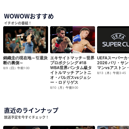
WOWOWおすすめ
イチオシの番組！
錦織圭の現在地～引退決
エキサイトマッチ～世界
UEFAスーパーカ
断の裏側～
プロボクシング #18
2026 パリ・サ
WBA世界バンタム級タ
マンvsアストン
8/9（日）午前1:00
イトルマッチ アントニ
8/13（木）午前3:45
オ・バルガスvsジェシ
ー・ロドリゲス
8/10（月）午後9:00
直近のラインナップ
放送予定を今すぐチェック！