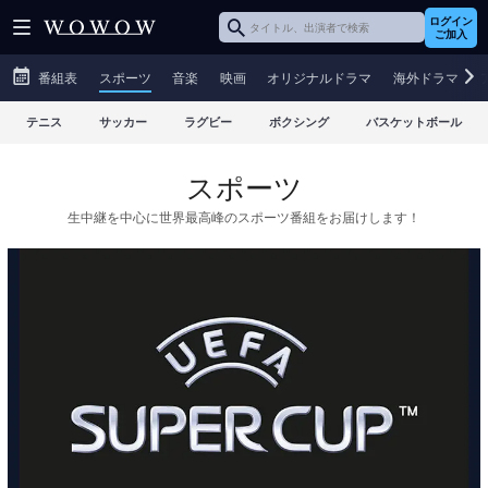
ログイン
ご加入
番組表
スポーツ
音楽
映画
オリジナルドラマ
海外ドラマ
テニス
サッカー
ラグビー
ボクシング
バスケットボール
スポーツ
生中継を中心に世界最高峰のスポーツ番組をお届けします！