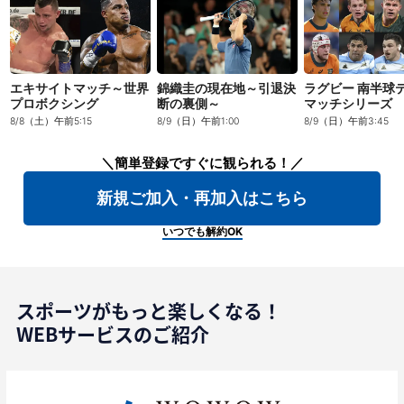
エキサイトマッチ～世界
錦織圭の現在地～引退決
ラグビー 南半球
プロボクシング
断の裏側～
マッチシリーズ
8/8（土）午前5:15
8/9（日）午前1:00
8/9（日）午前3:45
＼簡単登録ですぐに観られる！／
新規ご加入・再加入はこちら
いつでも解約OK
スポーツがもっと楽しくなる！
WEBサービスのご紹介