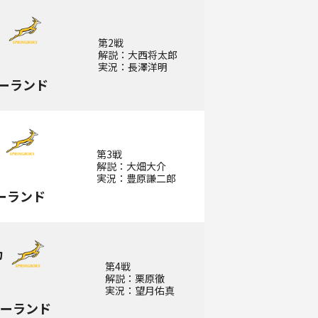
カ
第2戦
解説：大西将太郎
実況：長澤洋明
ーランド
第3戦
解説：大畑大介
実況：豊原謙二郎
ーランド
カ
第4戦
解説：栗原徹
実況：望月佑真
ジーランド