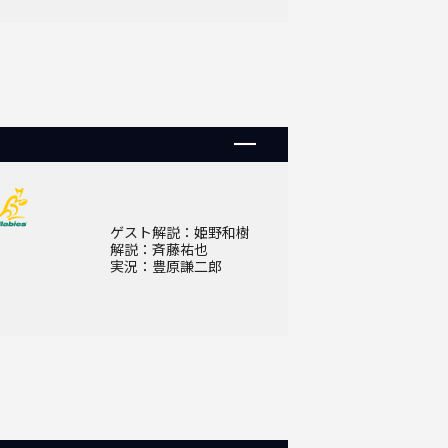
ゲスト解説：姫野和樹
解説：斉藤祐也
実況：豊原謙二郎