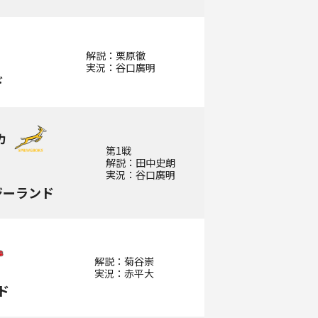
解説：栗原徹
実況：谷口廣明
ド
カ
第1戦
解説：田中史朗
実況：谷口廣明
ジーランド
解説：菊谷崇
実況：赤平大
ド