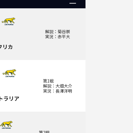
解説：菊谷崇
実況：赤平大
フリカ
第1戦
解説：大畑大介
実況：長澤洋明
トラリア
第2戦