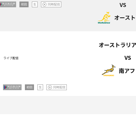
VS
オースト
オーストラリ
オーストラリ
VS
VS
ライブ
配信
南アフ
南アフ