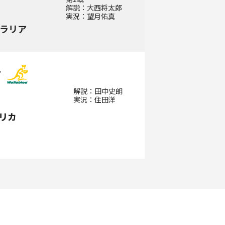
解説：大西将太郎
実況：望月佑真
ラリア
ア
ア
解説：田中史朗
実況：住田洋
リカ
リカ