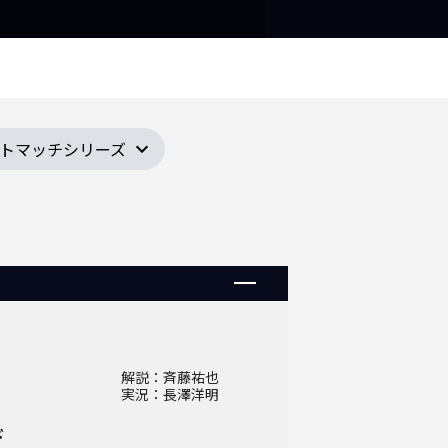
ストマッチシリーズ
解説：斉藤祐也
実況：長澤洋明
ド