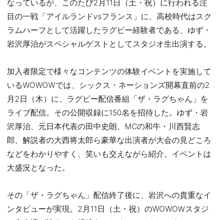
なっているが、このたび2月11日（土・祝）に行われる注
目の一戦「アイルランドvsフランス」に、高校時代はスク
ラムハーフとして活躍したラグビー経験者である、ゆず・
岩沢厚治がスペシャルゲストとしてスタジオ生出演する。
加入者限定で様々なコンテンツの体験イベントを実施して
いるWOWOWでは、シックス・ネーションズ開幕直前の2
月2日（木）に、ラグビー配信番組「ザ・ラグちゃん」を
ライブ配信。その公開収録に150名を招待した。ゆず・岩
沢厚治、元日本代表の田中史朗、MCの和牛・川西賢志
郎、解説者の大西将太郎ら豪華な出演者が大会の見どころ
などをわかりやすく、笑いも交えながら紹介。イベントは
大盛況となった。
その「ザ・ラグちゃん」配信終了後に、岩沢への貴重なイ
ンタビューが実現。2月11日（土・祝）のWOWOWスタジ