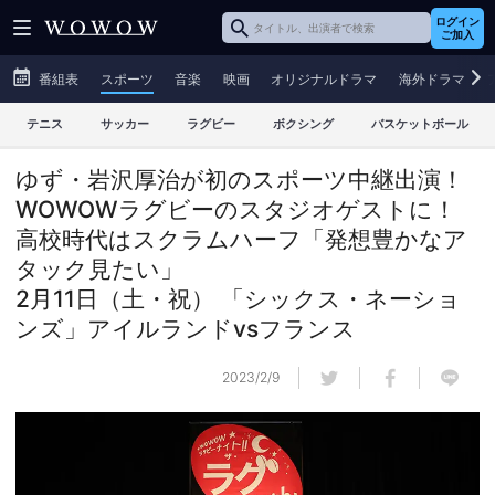
ログイン
ご加入
番組表
スポーツ
音楽
映画
オリジナルドラマ
海外ドラマ
テニス
サッカー
ラグビー
ボクシング
バスケットボール
ゆず・岩沢厚治が初のスポーツ中継出演！
WOWOWラグビーのスタジオゲストに！
高校時代はスクラムハーフ「発想豊かなア
タック見たい」
2月11日（土・祝） 「シックス・ネーショ
ンズ」アイルランドvsフランス
2023/2/9