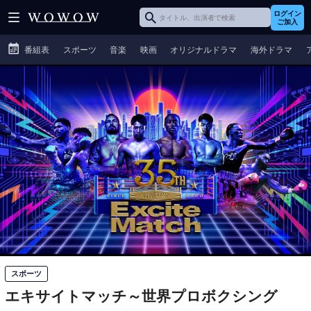
ログイン
ご加入
番組表
スポーツ
音楽
映画
オリジナルドラマ
海外ドラマ
スポーツ
エキサイトマッチ～世界プロボクシング