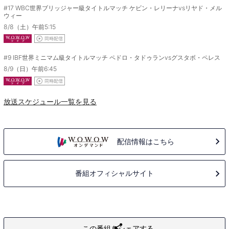
#17
WBC世界ブリッジャー級タイトルマッチ ケビン・レリーナvsリヤド・メル
ウィー
8/8（土）午前5:15
#9
IBF世界ミニマム級タイトルマッチ ペドロ・タドゥランvsグスタボ・ペレス
8/9（日）午前6:45
放送スケジュール一覧を見る
配信情報はこちら
番組オフィシャルサイト
この番組をシェアする