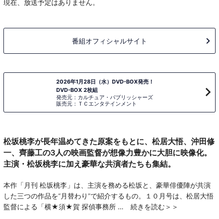
現在、放送予定はありません。
番組オフィシャルサイト
2026年1月28日（水）DVD-BOX発売！
DVD-BOX 2枚組
発売元：カルチュア・パブリッシャーズ
販売元：ＴＣエンタテインメント
松坂桃李が長年温めてきた原案をもとに、松居大悟、沖田修
一、齊藤工の3人の映画監督が想像力豊かに大胆に映像化。
主演・松坂桃李に加え豪華な共演者たちも集結。
本作「月刊 松坂桃李」は、主演を務める松坂と、豪華俳優陣が共演
した三つの作品を“月替わり”で紹介するもの。１０月号は、松居大悟
監督による「横★須★賀 探偵事務所
続きを読む