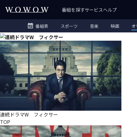
番組を探す
サービス
ヘルプ
番組表
スポーツ
音楽
映画
オ
連続ドラマW フィクサー
TOP