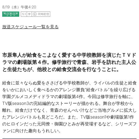
8/19（水）午後4:20
放送スケジュール一覧を見る
市原隼人が給食をこよなく愛する中学校教師を演じたＴＶド
ラマの劇場版第４作。修学旅行で青森、岩手を訪れた主人公
と生徒たちが、他校との給食交流会を行なうことに。
給食に並々ならぬ愛をささげる中学校教師が、ライバルの生徒と給食
をいかにおいしく食べるかのアレンジ勝負“給食バトル”を繰り広げる
学園グルメコメディドラマの劇場版第4作。今回は修学旅行を軸に、
TV版season3の完結編的なストーリーが描かれる。舞台が学校から
離れ、給食だけでなく、青森のせんべい汁などご当地グルメに拡大し
たアレンジバトルも見どころだ。また、TV版season1や劇場版第1作
のヒロインだった元同僚・御園ひとみが再登場するなど、シリーズフ
ァンに向けた趣向もうれしい。