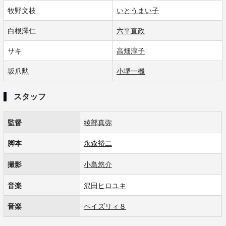
牧野文枝
いとうまい子
白根澤仁
六平直政
サキ
高畑淳子
坂爪勲
小堺一機
スタッフ
監督
綾部真弥
脚本
永森裕二
撮影
小島悠介
音楽
沢田ヒロユキ
音楽
ペイズリィ８