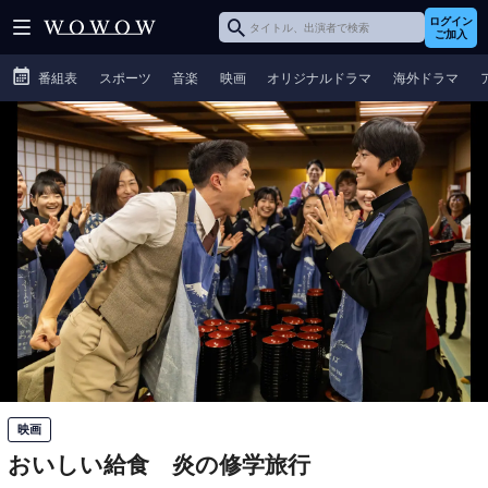
ログイン
ご加入
番組表
スポーツ
音楽
映画
オリジナルドラマ
海外ドラマ
映画
おいしい給食 炎の修学旅行