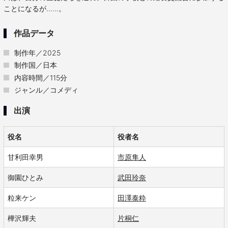
ことになるが……。
作品データ
制作年／2025
制作国／日本
内容時間／115分
ジャンル／コメディ
出演
役名
役者名
甘利田幸男
市原隼人
御園ひとみ
武田玲奈
粒来ケン
田澤泰粋
樺沢輝夫
片桐仁