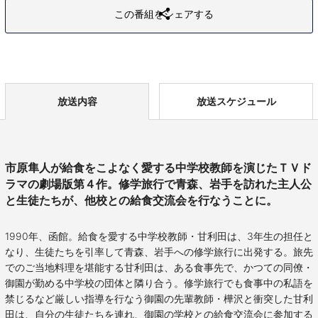
この番組をシェアする
放送内容
放送スケジュール
市原隼人が給食をこよなく愛する中学校教師を演じたＴＶド
ラマの劇場版第４作。修学旅行で青森、岩手を訪れた主人公
と生徒たちが、他校との給食交流会を行なうことに。
1990年、函館。給食を愛する中学校教師・甘利田は、3年生の担任と
なり、生徒たちを引率して青森、岩手への修学旅行に出発する。旅先
でのご当地料理を堪能する甘利田は、ある食事先で、かつての同僚・
御園が勤める中学校の団体と隣り合う。修学旅行でも食事中の私語を
禁じるなど厳しい指導を行なう御園の先輩教師・樺沢と衝突した甘利
田は、自分の生徒たちを連れ、御園の学校との給食交流会に参加する