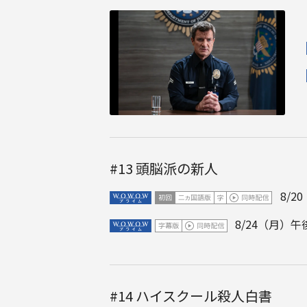
#13
頭脳派の新人
8/2
8/24（月）午後
#14
ハイスクール殺人白書