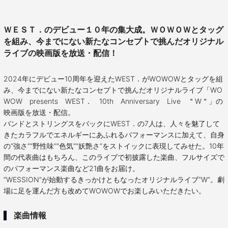
ＷＥＳＴ．のデビュー１０年の集大成。ＷＯＷＯＷとタッグ
を組み、今までにない新たなコンセプトで挑んだオリジナル
ライブの映画版を放送・配信！
2024年にデビュー10周年を迎えたWEST．がWOWOWとタッグを組
み、今までにない新たなコンセプトで挑んだオリジナルライブ「WO
WOW presents WEST． 10th Anniversary Live ＂W＂」の
映画版を放送・配信。
バンドとストリングスをバックにWEST．の7人は、人々を魅了して
きたカラフルでエネルギーにあふれるパフォーマンスに加えて、自身
の“強さ”“野性味”“色気”“妖艶さ”をストイックに表現してみせた。10年
間の代表曲はもちろん、このライブで初披露した楽曲、フルサイズで
のパフォーマンス楽曲など21曲をお届け。
”WESSION”が始動するきっかけともなったオリジナルライブ”W”。劇
場に足を運んだ方も改めてWOWOWでお楽しみいただきたい。
楽曲情報