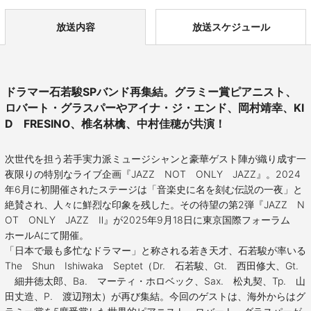
放送内容
放送スケジュール
ドラマー石若駿SPバンド再集結。グラミー賞ピアニスト、
ロバート・グラスパーやアイナ・ジ・エンド、岡村靖幸、KI
D FRESINO、椎名林檎、中村佳穂が共演！
次世代を担う若手実力派ミュージシャンと豪華ゲスト陣が織り成す一
夜限りの特別なライブ企画『JAZZ NOT ONLY JAZZ』。2024
年6月に初開催されたステージは「音楽史に名を刻む伝説の一夜」と
絶賛され、人々に鮮烈な印象を残した。その待望の第2弾『JAZZ N
OT ONLY JAZZ Ⅱ』が2025年9月18日に東京国際フォーラム
ホールAにて開催。
「日本で最も多忙なドラマー」と称される若き天才、石若駿が率いる
The Shun Ishiwaka Septet（Dr. 石若駿、Gt. 西田修大、Gt.
細井徳太郎、Ba. マーティ・ホロベック、Sax. 松丸契、Tp. 山
田丈造、P. 渡辺翔太）が再び集結。今回のゲストは、海外からはグ