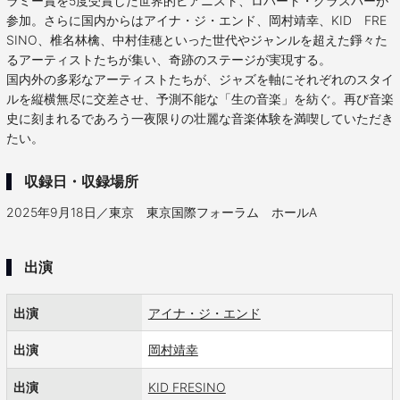
ラミー賞を5度受賞した世界的ピアニスト、ロバート・グラスパーが
参加。さらに国内からはアイナ・ジ・エンド、岡村靖幸、KID FRE
SINO、椎名林檎、中村佳穂といった世代やジャンルを超えた錚々た
るアーティストたちが集い、奇跡のステージが実現する。
国内外の多彩なアーティストたちが、ジャズを軸にそれぞれのスタイ
ルを縦横無尽に交差させ、予測不能な「生の音楽」を紡ぐ。再び音楽
史に刻まれるであろう一夜限りの壮麗な音楽体験を満喫していただき
たい。
収録日・収録場所
2025年9月18日／東京 東京国際フォーラム ホールA
出演
出演
アイナ・ジ・エンド
出演
岡村靖幸
出演
KID FRESINO