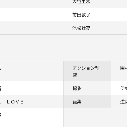
大谷主水
前田敦子
池松壮亮
吾
アクション監
園
督
吾
撮影
伊
Ａ ＬＯＶＥ
編集
遊
寿