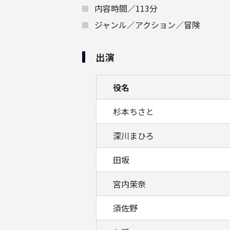
内容時間／113分
ジャンル／アクション／冒険
出演
役名
杉本ちさと
深川まひろ
田坂
宮内茉奈
須佐野