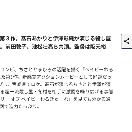
第３作。髙石あかりと伊澤彩織が演じる殺し屋
。前田敦子、池松壮亮ら共演。監督は阪元裕
コンビ、ちさととまひろの活躍を描く「ベイビーわる
された第3作。新感覚アクションムービーとして好評だっ
プし、宮崎県でロケ。髙石が演じるちさとと伊澤が演
る超一流殺し屋・冬村を相手に激闘を繰り広げる事態
リー オブ ベイビーわるきゅーれ」を見ても分かる通
剣で迫力たっぷり。