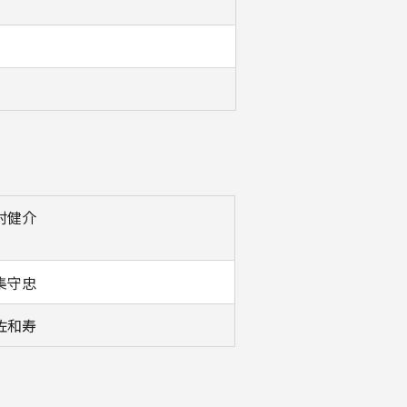
村健介
集守忠
佐和寿