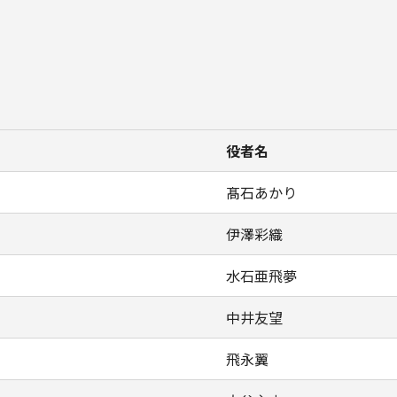
役者名
髙石あかり
伊澤彩織
水石亜飛夢
中井友望
飛永翼