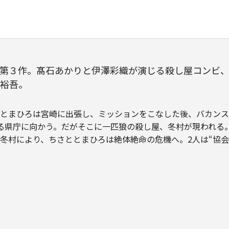
第３作。髙石あかりと伊澤彩織が演じる殺し屋コンビ
裕吾。
ととまひろは宮崎に出張し、ミッションをこなした後、バカン
る県庁に向かう。だがそこに一匹狼の殺し屋、冬村が現われる。
冬村により、ちさととまひろは絶体絶命の危機へ。2人は“協会