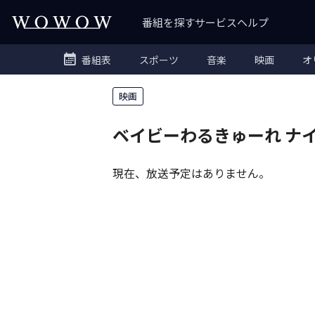
番組を探す
サービス
ヘルプ
番組表
スポーツ
音楽
映画
オ
映画
ベイビーわるきゅーれ ナ
現在、放送予定はありません。