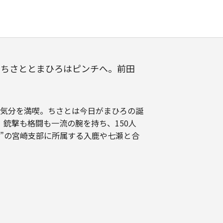
、ちさととまひろはピンチへ。前田
ス気分を満喫。ちさとは今日がまひろの誕
銃撃も格闘も一流の腕を持ち、150人
”の宮崎支部に所属する入鹿や七瀬と合