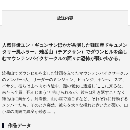
放送内容
人気俳優ユン・ギュンサンほかが共演した韓国産ドキュメン
タリー風ホラー。雉岳山（チアクサン）でダウンヒルを楽し
むマウンテンバイクサークルの面々に恐怖が襲い掛かる。
雉岳山でダウンヒルを楽しむ計画を立てたマウンテンバイクサークル
のメンバー5人、リーダーのミンジュン、ヒョンジ、ヤンべ、スア、
イサク。彼らは山へ向かう途中、謎の老女に遭遇し“ここに来るな。
来たら全員、死んじまう”と告げられるが、彼らは引き返すことなく
雉岳山に向かう。到着後、山小屋で過ごすなど、それぞれに行動する
メンバーたち。そのとき突然、彼らを大きな揺れと赤い光が襲い、山
小屋の周囲で異変が続き……。
作品データ