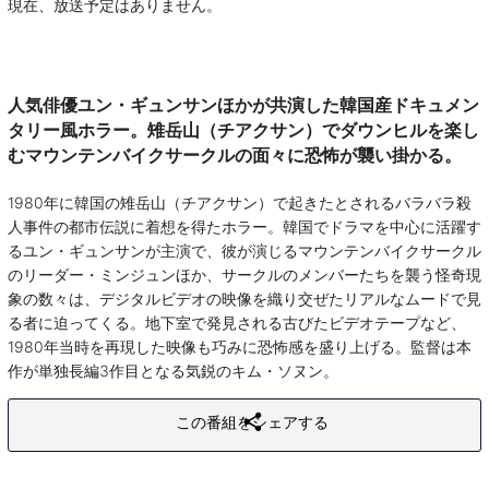
現在、放送予定はありません。
人気俳優ユン・ギュンサンほかが共演した韓国産ドキュメン
タリー風ホラー。雉岳山（チアクサン）でダウンヒルを楽し
むマウンテンバイクサークルの面々に恐怖が襲い掛かる。
1980年に韓国の雉岳山（チアクサン）で起きたとされるバラバラ殺
人事件の都市伝説に着想を得たホラー。韓国でドラマを中心に活躍す
るユン・ギュンサンが主演で、彼が演じるマウンテンバイクサークル
のリーダー・ミンジュンほか、サークルのメンバーたちを襲う怪奇現
象の数々は、デジタルビデオの映像を織り交ぜたリアルなムードで見
る者に迫ってくる。地下室で発見される古びたビデオテープなど、
1980年当時を再現した映像も巧みに恐怖感を盛り上げる。監督は本
作が単独長編3作目となる気鋭のキム・ソヌン。
この番組をシェアする