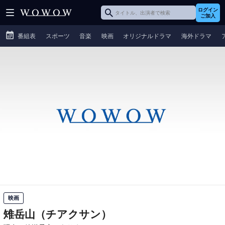
ログイン
ご加入
番組表
スポーツ
音楽
映画
オリジナルドラマ
海外ドラマ
映画
雉岳山（チアクサン）