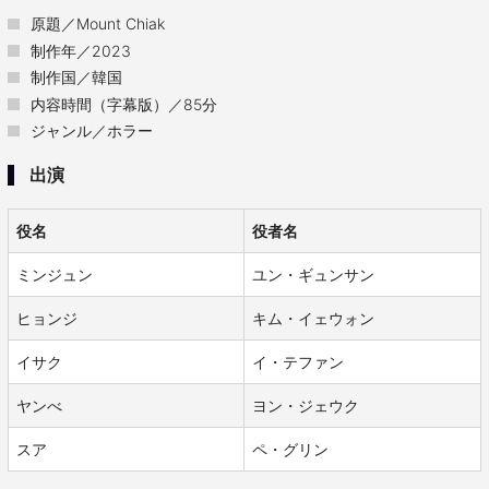
原題／Mount Chiak
制作年／2023
制作国／韓国
内容時間（字幕版）／85分
ジャンル／ホラー
出演
役名
役者名
ミンジュン
ユン・ギュンサン
ヒョンジ
キム・イェウォン
イサク
イ・テファン
ヤンべ
ヨン・ジェウク
スア
ペ・グリン