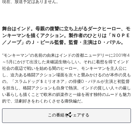
現在、放送予定はありません。
舞台はインド。母親の復讐に立ち上がるダークヒーロー、モ
ンキーマンを描くアクション。製作者のひとりは「ＮＯＰＥ
／ノープ」のＪ・ピール監督。監督・主演はＤ・パテル。
“モンキーマン”の名前の由来はインドの首都ニューデリーに2001年4
～5月にかけて出没した未確認生物らしい。それに着想を得てインド
社会の底辺で戦いを始める闇のヒーロー、モンキーマンを主人公に
し、迫力ある格闘アクション場面を次々と畳みかけるのが本作の見も
の。「スラムドッグ＄ミリオネア」の俳優D・パテルが主演と初監督
を担当し、格闘アクションも自身で熱演。インドの貧しい人々の厳し
い暮らしも描くことで欧米の娯楽作と一線を画す独特のムードも魅力
的で、活劇好きをわくわくさせる痛快編だ。
この番組をシェアする