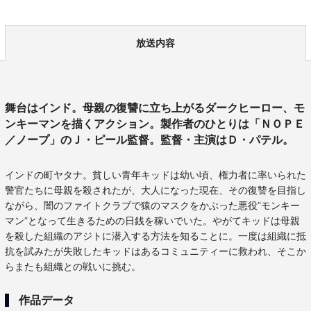
放送内容
舞台はインド。母親の復讐に立ち上がるダークヒーロー、モ
ンキーマンを描くアクション。製作者のひとりは「ＮＯＰＥ
／ノープ」のＪ・ピール監督。監督・主演はＤ・パテル。
インドの町ヤタナ。貧しい青年キッドは幼い頃、権力者に率いられた
警官たちに母親を殺されたが、大人になった現在、その復讐を目指し
ながら、闇のファイトクラブで猿のマスクをかぶった悪役“モンキー
マン”となって生きるための日銭を稼いでいた。やがてキッドは母親
を殺した組織のアジトに潜入する方法を知ることに。一度は組織に抵
抗を試みたが失敗したキッドはあるコミュニティーに救われ、そこか
らまたも組織との戦いに挑む。
作品データ