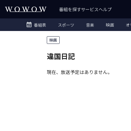
番組を探す
サービス
ヘルプ
番組表
スポーツ
音楽
映画
オ
映画
違国日記
現在、放送予定はありません。