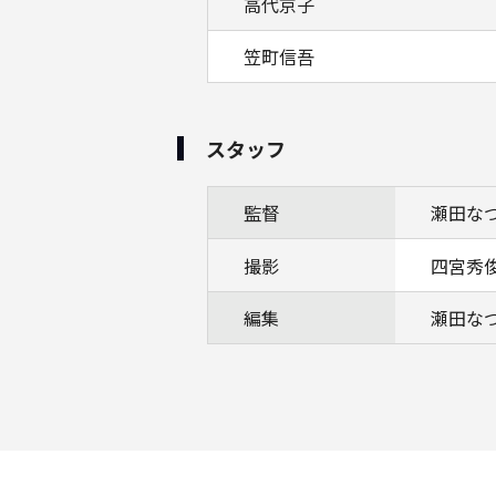
高代京子
笠町信吾
スタッフ
監督
瀬田な
撮影
四宮秀
編集
瀬田な