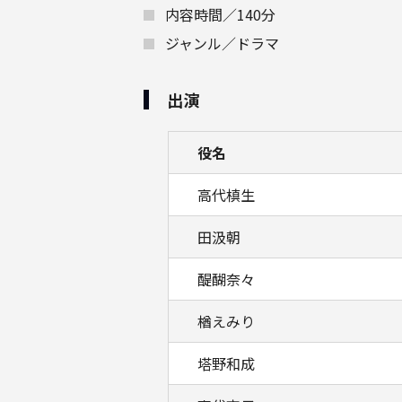
内容時間／140分
ジャンル／ドラマ
出演
役名
高代槙生
田汲朝
醍醐奈々
楢えみり
塔野和成