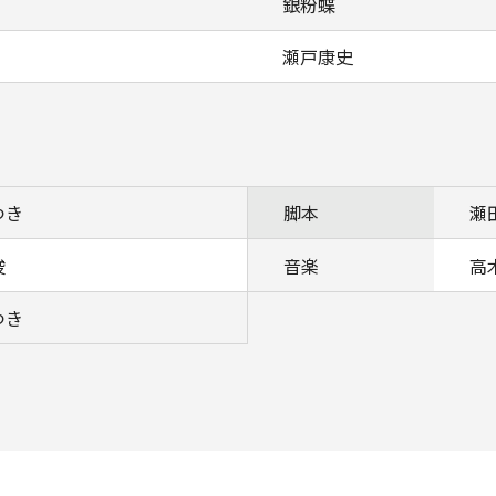
銀粉蝶
瀬戸康史
つき
脚本
瀬
俊
音楽
高
つき