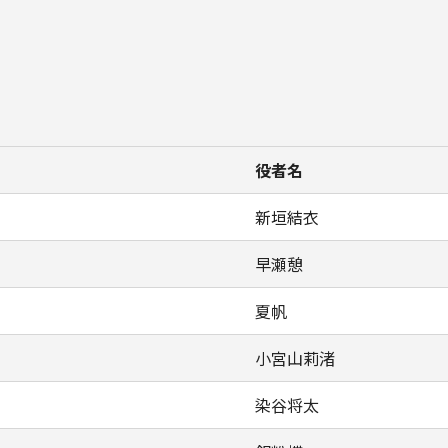
役者名
新垣結衣
早瀬憩
夏帆
小宮山莉渚
染谷将太