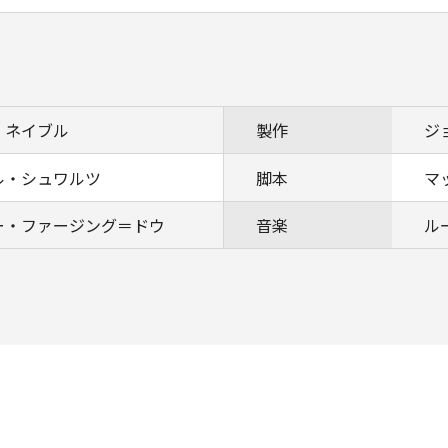
・ネイブル
製作
ジ
ル・シュワルツ
脚本
マ
ー・ファージング＝ドウ
音楽
ル