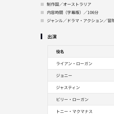
制作国／オーストラリア
内容時間（字幕版）／106分
ジャンル／ドラマ・アクション／冒
出演
役名
ライアン・ローガン
ジョニー
ジャスティン
ビリー・ローガン
トニー・マクマナス