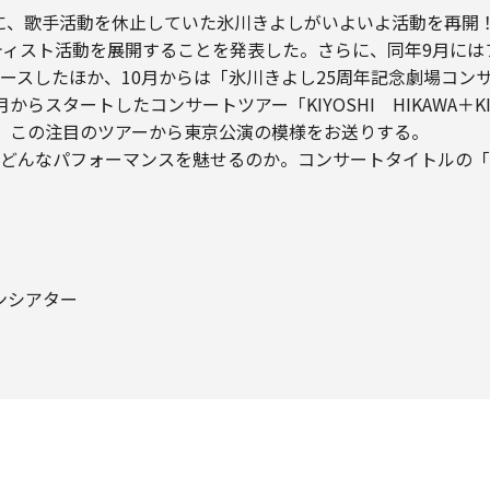
後に、歌手活動を休止していた氷川きよしがいよいよ活動を再開！
ーティスト活動を展開することを発表した。さらに、同年9月に
ースしたほか、10月からは「氷川きよし25周年記念劇場コン
ートしたコンサートツアー「KIYOSHI HIKAWA＋KIINA． 2
Wでは、この注目のツアーから東京公演の模様をお送りする。
どんなパフォーマンスを魅せるのか。コンサートタイトルの「KI
デンシアター