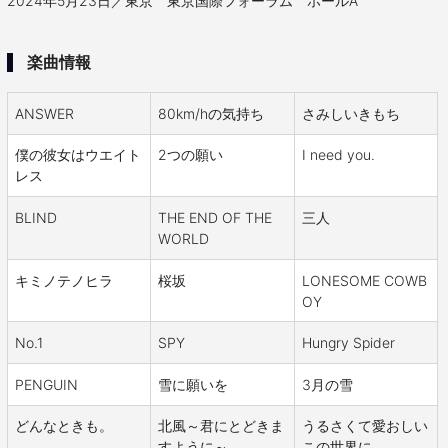
2024年5月23日／東京 東京国際フォーラム ホールA
楽曲情報
ANSWER
80km/hの気持ち
さみしいきもち
僕の彼女はウエイト
2つの願い
I need you.
レス
BLIND
THE END OF THE
三人
WORLD
キミノテノヒラ
桜坂
LONESOME COWB
OY
No.1
SPY
Hungry Spider
PENGUIN
雪に願いを
3月の雪
どんなときも。
北風～君にとどきま
うるさくて愛おしい
すように～
この世界に