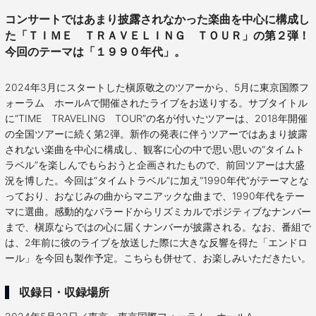
コンサートではあまり披露されなかった楽曲を中心に構成し
た「ＴＩＭＥ ＴＲＡＶＥＬＩＮＧ ＴＯＵＲ」の第２弾！
今回のテーマは「１９９０年代」。
2024年3月にスタートした槇原敬之のツアーから、5月に東京国際フ
ォーラム ホールAで開催されたライブをお送りする。サブタイトル
に“TIME TRAVELING TOUR”の名が付いたツアーは、2018年開催
の全国ツアーに続く第2弾。新作の発表に伴うツアーではあまり披露
されない楽曲を中心に構成し、観客に心の中で思い思いの“タイムト
ラベル”を楽しんでもらおうと企画されたもので、前回ツアーは大盛
況を博した。今回は“タイムトラベル”に加え“1990年代”がテーマとな
っており、おなじみの曲からマニアックな曲まで、1990年代をテー
マに選曲。感動的なバラードからリズミカルでポジティブなナンバー
まで、槇原ならではの心に届くナンバーが披露される。なお、番組で
は、2年前に彼のライブを放送した際に大きな反響を得た「エンドロ
ール」を今回も製作予定。こちらも併せて、お楽しみいただきたい。
収録日・収録場所