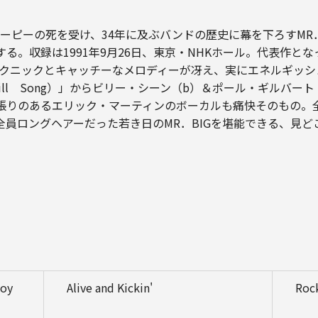
ーピーの死を受け、34年に及ぶバンドの歴史に幕を下ろすMR．
収録は1991年9月26日、東京・NHKホール。代表作となった2
ックとキャッチーなメロディーが冴え、実にエネルギッシュ。1曲目
ctric Drill Song）」からビリー・シーン（b）＆ポール・ギ
りのあるエリック・マーティンのボーカルも痛快そのもの。全米No
全員ロングヘアーだった若き日のMR．BIGを堪能できる、見
Boy
Alive and Kickin'
Rock