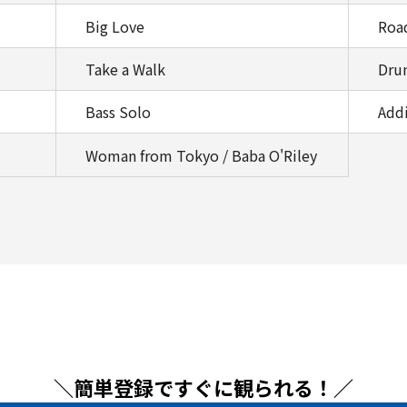
Big Love
Roa
Take a Walk
Dru
Bass Solo
Addi
Woman from Tokyo / Baba O'Riley
＼簡単登録ですぐに観られる！／