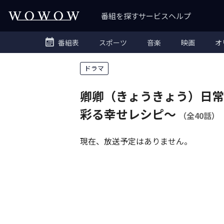
番組を探す
サービス
ヘルプ
番組表
スポーツ
音楽
映画
オ
ドラマ
卿卿（きょうきょう）日常
彩る幸せレシピ～
（全40話）
現在、放送予定はありません。