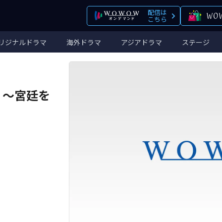
配信は
こちら
リジナルドラマ
海外ドラマ
アジアドラマ
ステージ
 ～宮廷を