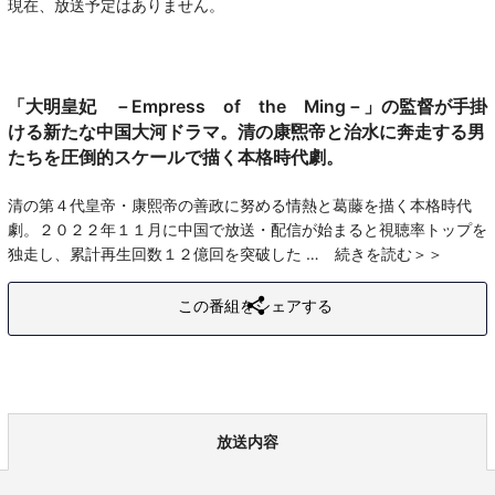
現在、放送予定はありません。
「大明皇妃 －Empress of the Ming－」の監督が手掛
ける新たな中国大河ドラマ。清の康煕帝と治水に奔走する男
たちを圧倒的スケールで描く本格時代劇。
清の第４代皇帝・康熙帝の善政に努める情熱と葛藤を描く本格時代
劇。２０２２年１１月に中国で放送・配信が始まると視聴率トップを
独走し、累計再生回数１２億回を突破した
続きを読む
この番組をシェアする
放送内容