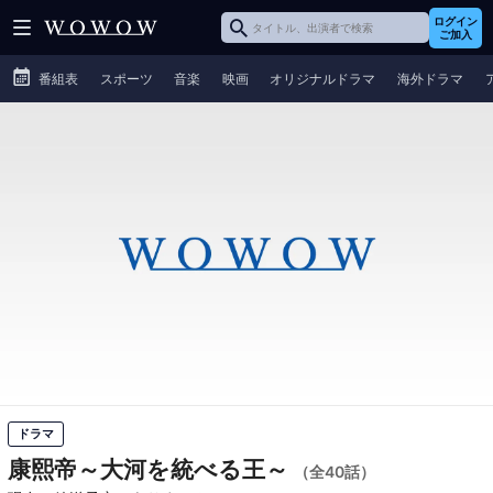
ログイン
ご加入
番組表
スポーツ
音楽
映画
オリジナルドラマ
海外ドラマ
ドラマ
康熙帝～大河を統べる王～
（全40話）