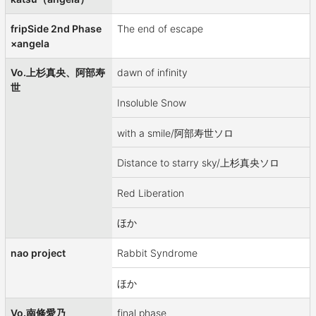
fripSide 2nd Phase
The end of escape
×angela
Vo.上杉真央、阿部寿
dawn of infinity
世
Insoluble Snow
with a smile/阿部寿世ソロ
Distance to starry sky/上杉真央ソロ
Red Liberation
ほか
nao project
Rabbit Syndrome
ほか
Vo.南條愛乃
final phase