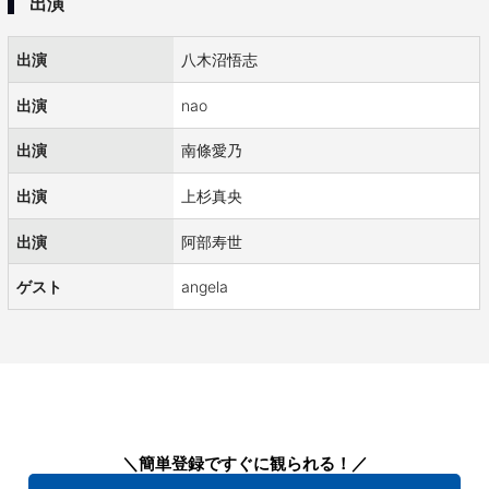
出演
出演
八木沼悟志
出演
nao
出演
南條愛乃
出演
上杉真央
出演
阿部寿世
ゲスト
angela
＼簡単登録ですぐに観られる！／