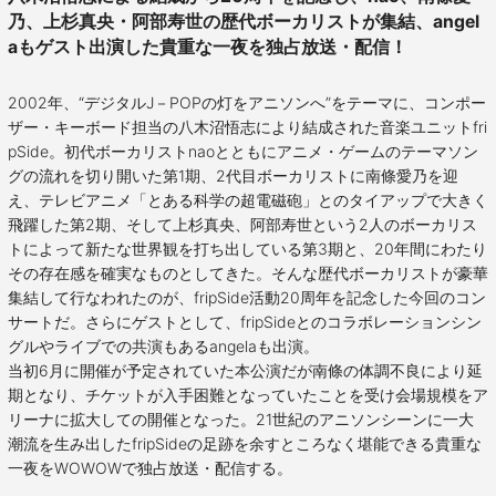
乃、上杉真央・阿部寿世の歴代ボーカリストが集結、angel
aもゲスト出演した貴重な一夜を独占放送・配信！
2002年、“デジタルJ－POPの灯をアニソンへ”をテーマに、コンポー
ザー・キーボード担当の八木沼悟志により結成された音楽ユニットfri
pSide。初代ボーカリストnaoとともにアニメ・ゲームのテーマソン
グの流れを切り開いた第1期、2代目ボーカリストに南條愛乃を迎
え、テレビアニメ「とある科学の超電磁砲」とのタイアップで大きく
飛躍した第2期、そして上杉真央、阿部寿世という2人のボーカリス
トによって新たな世界観を打ち出している第3期と、20年間にわたり
その存在感を確実なものとしてきた。そんな歴代ボーカリストが豪華
集結して行なわれたのが、fripSide活動20周年を記念した今回のコン
サートだ。さらにゲストとして、fripSideとのコラボレーションシン
グルやライブでの共演もあるangelaも出演。
当初6月に開催が予定されていた本公演だが南條の体調不良により延
期となり、チケットが入手困難となっていたことを受け会場規模をア
リーナに拡大しての開催となった。21世紀のアニソンシーンに一大
潮流を生み出したfripSideの足跡を余すところなく堪能できる貴重な
一夜をWOWOWで独占放送・配信する。