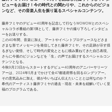
ビューをお届け！今の時代との関わりや、これからのビジョ
ンなど、その音楽人生を振り返るスペシャルコンテンツ。
藤井フミヤのデビュー40周年を記念して行なうWOWOWとのスペシ
ャルコラボ番組の第1弾として、藤井フミヤの撮り下ろしインタビュ
ーをお送りする。
この40年間、音楽に加え、アートやイベントプロデュースなどさま
ざまな形でメッセージを発信してきた藤井フミヤ。その足跡が示す揺
るぎない覚悟、そして時代の変化とともに積み重ねてきた自己表現、
さらに今後のビジョンなどを「生」の声でお届けするスペシャルコン
テンツとなる。
今秋9月23日からスタートするデビュー40周年のアニバーサリーツ
アーは、2024年5月までかけて全47都道府県を回るロングツアー。
その意気込みに加え、彼が今いちばん伝えたいこととは何なのか？
希代のアーティスト藤井フミヤの過去・現在・未来を紐解いていく至
福のプログラムである。