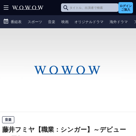
ログイン
ご加入
番組表
スポーツ
音楽
映画
オリジナルドラマ
海外ドラマ
音楽
藤井フミヤ【職業：シンガー】～デビュー