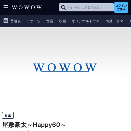
ログイン
ご加入
番組表
スポーツ
音楽
映画
オリジナルドラマ
海外ドラマ
音楽
屋敷豪太～Happy60～