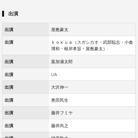
出演
出演
屋敷豪太
出演
ｋｏｋｕａ（スガシカオ・武部聡志・小倉
博和・根岸孝旨・屋敷豪太）
出演
葉加瀬太郎
出演
UA
出演
大沢伸一
出演
奥田民生
出演
藤井フミヤ
出演
藤井尚之