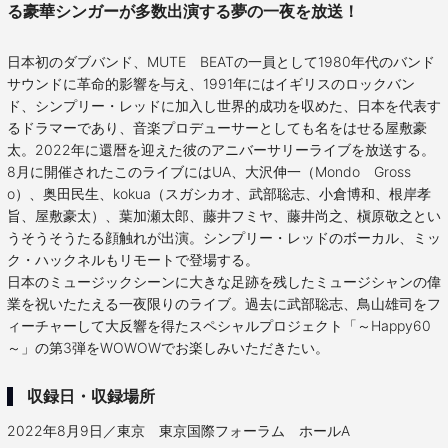
る豪華シンガーが多数出演する夢の一夜を放送！
日本初のダブバンド、MUTE BEATの一員として1980年代のバンド
サウンドに革命的影響を与え、1991年にはイギリスのロックバン
ド、シンプリー・レッドに加入し世界的成功を収めた、日本を代表す
るドラマーであり、音楽プロデューサーとしても名をはせる屋敷豪
太。2022年に還暦を迎えた彼のアニバーサリーライブを放送する。
8月に開催されたこのライブにはUA、大沢伸一（Mondo Gross
o）、奥田民生、kokua（スガシカオ、武部聡志、小倉博和、根岸孝
旨、屋敷豪太）、葉加瀬太郎、藤井フミヤ、藤井尚之、槇原敬之とい
うそうそうたる顔触れが出演。シンプリー・レッドのボーカル、ミッ
ク・ハックネルもリモートで登場する。
日本のミュージックシーンに大きな足跡を残したミュージシャンの偉
業を祝いたたえる一夜限りのライブ。過去に武部聡志、鳥山雄司をフ
ィーチャーして大反響を得たスペシャルプロジェクト「～Happy60
～」の第3弾をWOWOWでお楽しみいただきたい。
収録日・収録場所
2022年8月9日／東京 東京国際フォーラム ホールA