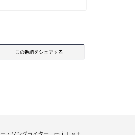
この番組をシェアする
ガー・ソングライター、ｍｉｌｅｔ。