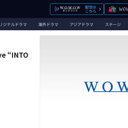
配信は
こちら
リジナルドラマ
海外ドラマ
アジアドラマ
ステージ
ive “INTO