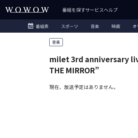
番組を探す
サービス
ヘルプ
番組表
スポーツ
音楽
映画
オ
音楽
milet 3rd anniversary l
THE MIRROR”
現在、放送予定はありません。