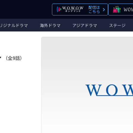
配信は
こちら
リジナルドラマ
海外ドラマ
アジアドラマ
ステージ
～
（全9話）