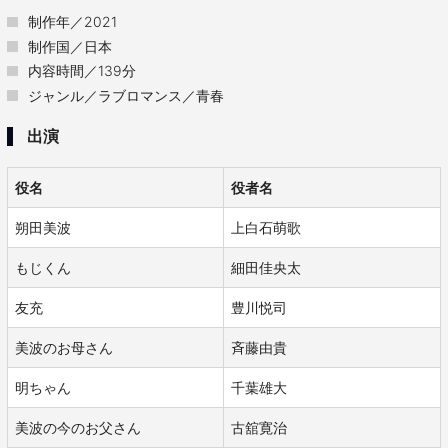
制作年／2021
制作国／日本
内容時間／139分
ジャンル／ラブロマンス／青春
出演
役名
役者名
朔田美波
上白石萌歌
もじくん
細田佳央太
友充
豊川悦司
美波のお母さん
斉藤由貴
明ちゃん
千葉雄大
美波の今のお父さん
古舘寛治