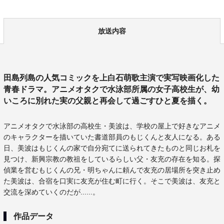
放送内容
田島列島の人気コミックを上白石萌歌主演で実写映画化した
青春ドラマ。アニメオタクで水泳部所属の女子高校生が、幼
いころに別れた実の父親と再会して過ごすひと夏を描く。
アニメオタクで水泳部の高校生・美波は、学校の屋上で好きなアニメ
のキャラクターを描いていた書道部員のもじくんと友人になる。ある
日、美波はもじくんの家で自分宛てに送られてきたものと同じお札を
見つけ、新興宗教の教祖をしているらしい父・友充の存在を知る。探
偵業を営むもじくんの兄・明ちゃんに頼んで友充の居場所を突き止め
た美波は、合宿を口実に友充が住む町に行く。そこで美波は、友充と
交流を深めていくのだが……。
作品データ