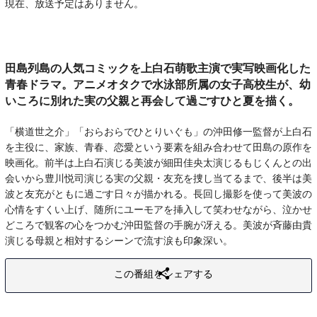
現在、放送予定はありません。
田島列島の人気コミックを上白石萌歌主演で実写映画化した
青春ドラマ。アニメオタクで水泳部所属の女子高校生が、幼
いころに別れた実の父親と再会して過ごすひと夏を描く。
「横道世之介」「おらおらでひとりいぐも」の沖田修一監督が上白石
を主役に、家族、青春、恋愛という要素を組み合わせて田島の原作を
映画化。前半は上白石演じる美波が細田佳央太演じるもじくんとの出
会いから豊川悦司演じる実の父親・友充を捜し当てるまで、後半は美
波と友充がともに過ごす日々が描かれる。長回し撮影を使って美波の
心情をすくい上げ、随所にユーモアを挿入して笑わせながら、泣かせ
どころで観客の心をつかむ沖田監督の手腕が冴える。美波が斉藤由貴
演じる母親と相対するシーンで流す涙も印象深い。
この番組をシェアする