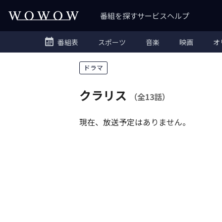
番組を探す
サービス
ヘルプ
番組表
スポーツ
音楽
映画
オ
ドラマ
クラリス
（全13話）
現在、放送予定はありません。