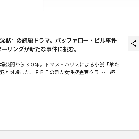
沈黙』の続編ドラマ。バッファロー・ビル事件
スターリングが新たな事件に挑む。
場公開から３０年。トマス・ハリスによる小説「羊た
犯と対峙した、ＦＢＩの新人女性捜査官クラ
続