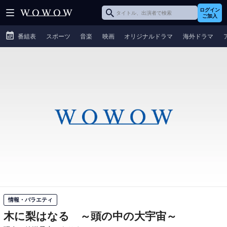
ログイン
ご加入
番組表
スポーツ
音楽
映画
オリジナルドラマ
海外ドラマ
情報・バラエティ
木に梨はなる ～頭の中の大宇宙～