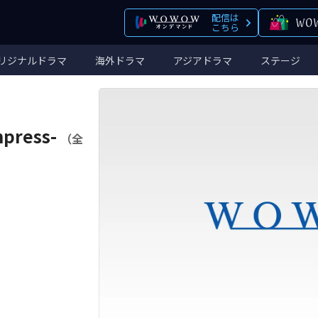
配信は
こちら
リジナルドラマ
海外ドラマ
アジアドラマ
ステージ
press-
（全