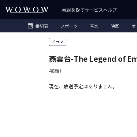
番組を探す
サービス
ヘルプ
番組表
スポーツ
音楽
映画
オ
ドラマ
燕雲台-The Legend of Em
48話）
現在、放送予定はありません。