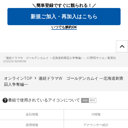
＼簡単登録ですぐに観られる！／
新規ご加入・再加入はこちら
いつでも解約OK
ページTOPへ
「連続ドラマW ゴールデンカムイ ―北海道刺青囚人争奪編―」(C)野田サトル／集英社
(C)2024 WOWOW
オンラインTOP
連続ドラマW ゴールデンカムイ ―北海道刺青
囚人争奪編―
番組で使用されているアイコンについて
会社情報
IR情報
採用情報
アナウンサー紹介