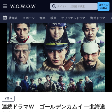
ログイン
ご加入
番組表
スポーツ
音楽
映画
オリジナルドラマ
海外ドラマ
ドラマ
連続ドラマW ゴールデンカムイ ―北海道