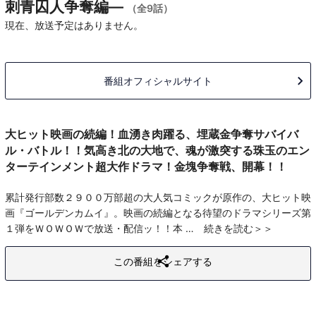
刺青囚人争奪編―
（全9話）
現在、放送予定はありません。
番組オフィシャルサイト
大ヒット映画の続編！血湧き肉躍る、埋蔵金争奪サバイバ
ル・バトル！！気高き北の大地で、魂が激突する珠玉のエン
ターテインメント超大作ドラマ！金塊争奪戦、開幕！！
累計発行部数２９００万部超の大人気コミックが原作の、大ヒット映
画『ゴールデンカムイ』。映画の続編となる待望のドラマシリーズ第
１弾をＷＯＷＯＷで放送・配信ッ！！本
続きを読む
この番組をシェアする