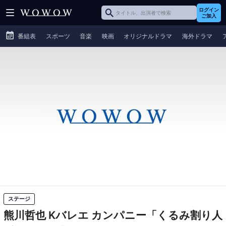
ログイン
ご加入
番組表
スポーツ
音楽
映画
オリジナルドラマ
海外ドラマ
ステージ
熊川哲也 Kバレエ カンパニー「くるみ割り人