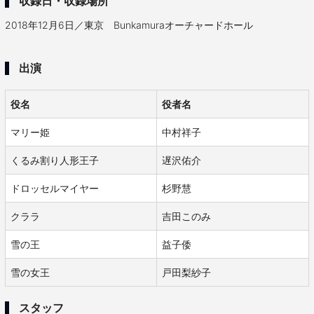
収録日・収録場所
2018年12月6日／東京 Bunkamuraオーチャードホール
出演
役名
役者名
マリー姫
中村祥子
くるみ割り人形王子
遅沢佑介
ドロッセルマイヤー
杉野慧
クララ
吉田このみ
雪の王
益子倭
雪の女王
戸田梨紗子
スタッフ