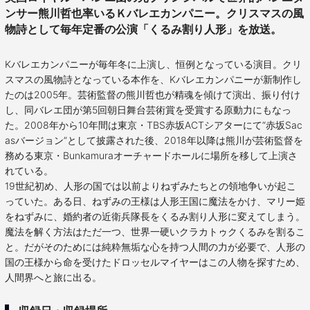
ンサー熊川哲也率いるＫバレエカンパニー。クリスマスの風
物詩として毎年定番の公演「くるみ割り人形」を放送。
Kバレエカンパニーが毎年冬に上演し、恒例となっている演目。クリ
スマスの風物詩となっている本作を、Kバレエカンパニーが新制作し
たのは2005年。芸術監督の熊川哲也が精魂を傾けて演出、振り付け
し、同バレエ団が第5回朝日舞台芸術賞を受賞する原動力にもなっ
た。2008年から10年間は東京・TBS赤坂ACTシアターにて“赤坂Sac
asバージョン”として披露された後、2018年以降は熊川が芸術監督を
務める東京・Bunkamuraオーチャードホールに場所を移して上演さ
れている。
19世紀初め、人形の国では以前よりねずみたちとの領地争いが起こ
っていた。ある日、ねずみの王様は人形王国に魔法をかけ、マリー姫
をねずみに、婚約者の近衛兵隊長をくるみ割り人形に変えてしまう。
魔法を解く方法はただ一つ、世界一硬いクラカトゥクくるみを割るこ
と。だがそのためには純粋無垢な心を持つ人間の力が必要で、人形の
国の王様から命を受けたドロッセルマイヤーはこの人物を探すため、
人間界へと旅に出る。