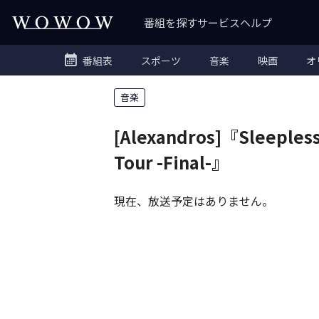
番組を探す
サービス
ヘルプ
番組表
スポーツ
音楽
映画
オ
音楽
[Alexandros]『Sleepless
Tour -Final-』
現在、放送予定はありません。