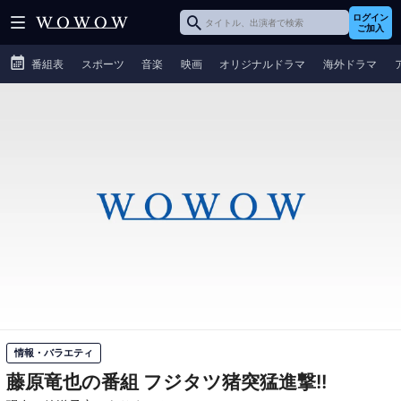
ログイン
ご加入
番組表
スポーツ
音楽
映画
オリジナルドラマ
海外ドラマ
情報・バラエティ
藤原竜也の番組 フジタツ猪突猛進撃!!