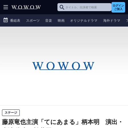
ログイン
ご加入
番組表
スポーツ
音楽
映画
オリジナルドラマ
海外ドラマ
ステージ
藤原竜也主演「てにあまる」柄本明 演出・