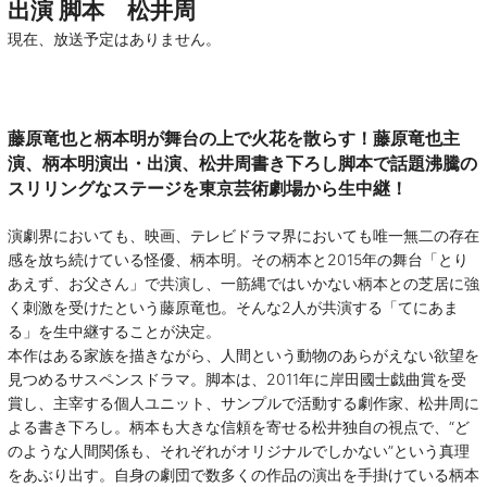
出演
脚本 松井周
現在、放送予定はありません。
藤原竜也と柄本明が舞台の上で火花を散らす！藤原竜也主
演、柄本明演出・出演、松井周書き下ろし脚本で話題沸騰の
スリリングなステージを東京芸術劇場から生中継！
演劇界においても、映画、テレビドラマ界においても唯一無二の存在
感を放ち続けている怪優、柄本明。その柄本と2015年の舞台「とり
あえず、お父さん」で共演し、一筋縄ではいかない柄本との芝居に強
く刺激を受けたという藤原竜也。そんな2人が共演する「てにあま
る」を生中継することが決定。
本作はある家族を描きながら、人間という動物のあらがえない欲望を
見つめるサスペンスドラマ。脚本は、2011年に岸田國士戯曲賞を受
賞し、主宰する個人ユニット、サンプルで活動する劇作家、松井周に
よる書き下ろし。柄本も大きな信頼を寄せる松井独自の視点で、“ど
のような人間関係も、それぞれがオリジナルでしかない”という真理
をあぶり出す。自身の劇団で数多くの作品の演出を手掛けている柄本