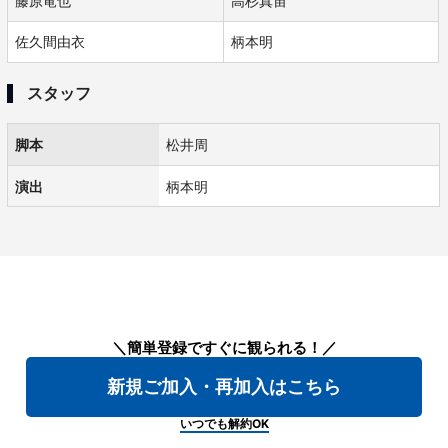
藤原竜也
高杉真宙
佐久間由衣
柄本明
スタッフ
脚本
松井周
演出
柄本明
＼簡単登録ですぐに観られる！／
新規ご加入・再加入はこちら
いつでも解約OK