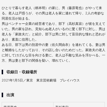
ひとりで暮らす老人（柄本明）の家に、男（藤原竜也）がやって来
る。老人は戸惑うが、その男は老人を家に連れて帰り、2人の奇妙な
同居生活が始まる。
男はベンチャー企業の経営者であり、部下（高杉真宙）が彼を支えて
いた。男の家を訪れ、見知らぬ老人がいるのに驚く部下に対し、男は
老人を「家政夫だ」と紹介。部下は男に対して盲目的な憧れと恐れが
あり、素直に信用した。
ある日、部下は男の別居中の妻（佐久間由衣）を連れてくる。妻は男
と離婚をしたがっており、その話し合いのためだった。家政夫の老人
に対してけげんな目を向ける妻に、老人は不敵な笑みを浮かべる。一
方、男は妻と部下の関係を疑い、壊れていく。
収録日・収録場所
2021年1月5日／東京 東京芸術劇場 プレイハウス
出演