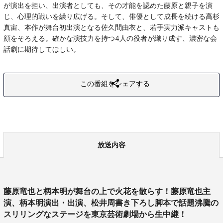
が演出を担い、出演者としても、その才能を認めた藤原と親子を演
じ、心理的戦いを繰り広げる。そして、俳優として成長を続ける高杉
真宙、本作が舞台初出演となる佐久間由衣と、若手実力派キャストも
顔をそろえる。確かな演技力を持つ4人の役者が織り成す、濃密な会
話劇に期待してほしい。
この番組をシェアする
放送内容
藤原竜也と柄本明が舞台の上で火花を散らす！藤原竜也主
演、柄本明演出・出演、松井周書き下ろし脚本で話題沸騰の
スリリングなステージを東京芸術劇場から生中継！