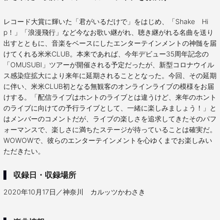
レコード大賞に輝いた「君がいるだけで」をはじめ、「Shake Hi
p！」「浪漫飛行」など今なお歌い継がれ、聴き継がれる名曲を送り
出すとともに、音楽をベースにしたエンターテインメントの神髄を届
けてくれる米米CLUB。本来であれば、今年デビュー35周年記念の
「OMUSUBI」ツアーが開催される予定だったが、新型コロナウイル
ス感染症拡大により来年に延期されることとなった。今回、その延期
に伴い、米米CLUB初となる無観客のオンラインライブの模様をお届
けする。「配信ライブはホントのライブとは違うけど、来年のホント
のライブに向けての予行ライブとして、一緒に楽しみましょう！」と
はメンバーのコメントだが、ライブの楽しさを追求してきたそのパフ
ォーマンスで、楽しさに満ちたステージが待っていることは確実だ。
WOWOWで、彼らのエンターテインメントを心ゆくまでお楽しみい
ただきたい。
収録日・収録場所
2020年10月17日／神奈川 カルッツかわさき