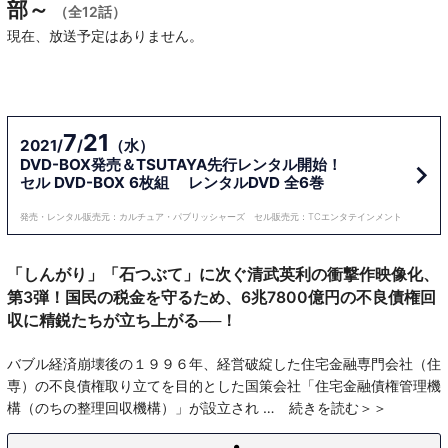
部～
（全12話）
現在、放送予定はありません。
7
21
2021/
/
（水）
DVD-BOX発売＆TSUTAYA先行レンタル開始！
セル DVD-BOX 6枚組 レンタルDVD 全6巻
発売・レンタル販売元：カルチュア・パブリッシャーズ セル販売元：TCエンタテインメント
「しんがり」「石つぶて」に次ぐ清武英利の衝撃作映像化、
第3弾！国民の税金を守るため、6兆7800億円の不良債権回
収に精鋭たちが立ち上がる──！
バブル経済崩壊後の１９９６年、経営破綻した住宅金融専門会社（住
専）の不良債権取り立てを目的とした国策会社「住宅金融債権管理機
構（のちの整理回収機構）」が設立され
続きを読む