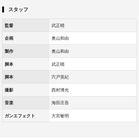
スタッフ
監督
武正晴
企画
奥山和由
製作
奥山和由
脚本
武正晴
脚本
宍戸英紀
撮影
西村博光
音楽
海田庄吾
ガンエフェクト
大宮敏明