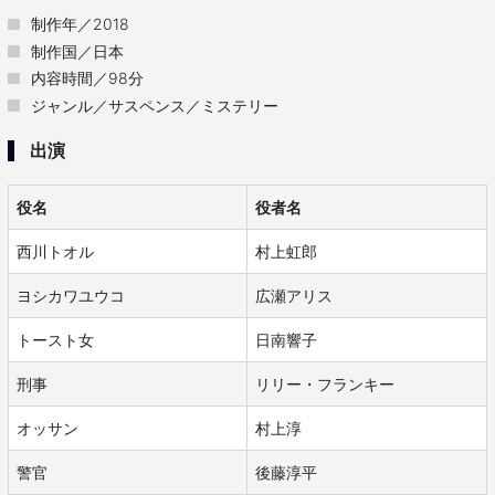
制作年／2018
制作国／日本
内容時間／98分
ジャンル／サスペンス／ミステリー
出演
役名
役者名
西川トオル
村上虹郎
ヨシカワユウコ
広瀬アリス
トースト女
日南響子
刑事
リリー・フランキー
オッサン
村上淳
警官
後藤淳平