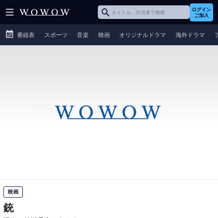
ログイン
ご加入
番組表
スポーツ
音楽
映画
オリジナルドラマ
海外ドラマ
映画
銃