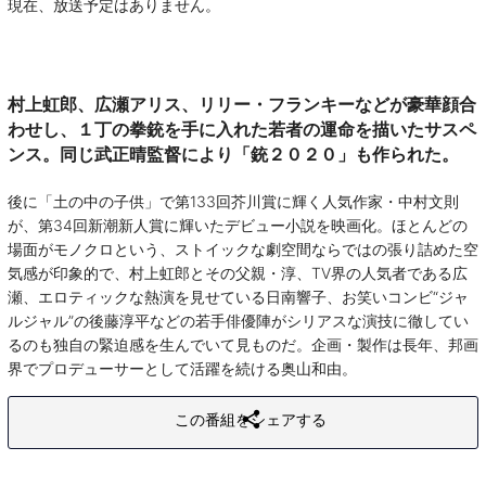
現在、放送予定はありません。
村上虹郎、広瀬アリス、リリー・フランキーなどが豪華顔合
わせし、１丁の拳銃を手に入れた若者の運命を描いたサスペ
ンス。同じ武正晴監督により「銃２０２０」も作られた。
後に「土の中の子供」で第133回芥川賞に輝く人気作家・中村文則
が、第34回新潮新人賞に輝いたデビュー小説を映画化。ほとんどの
場面がモノクロという、ストイックな劇空間ならではの張り詰めた空
気感が印象的で、村上虹郎とその父親・淳、TV界の人気者である広
瀬、エロティックな熱演を見せている日南響子、お笑いコンビ“ジャ
ルジャル”の後藤淳平などの若手俳優陣がシリアスな演技に徹してい
るのも独自の緊迫感を生んでいて見ものだ。企画・製作は長年、邦画
界でプロデューサーとして活躍を続ける奥山和由。
この番組をシェアする