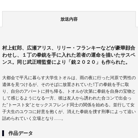
放送内容
村上虹郎、広瀬アリス、リリー・フランキーなどが豪華顔合
わせし、１丁の拳銃を手に入れた若者の運命を描いたサスペ
ンス。同じ武正晴監督により「銃２０２０」も作られた。
大都会で平凡に暮らす大学生トオルは、雨の夜に行った河原で男性の
遺体を見つけるが、そのそばに放置されていた1丁の拳銃を手に取
り、自分のアパートに持ち帰る。トオルが次第に拳銃を自身の宝物と
して感じるようになる一方、彼は友人から誘われた合コンで出会っ
た“トースト女”とセックスフレンド同士の関係を始める。並行して女
子大生のユウコに好意を抱くが、消えた拳銃を捜す刑事によって追い
詰められていく立場となり……。
作品データ