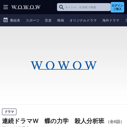
ログイン
ご加入
番組表
スポーツ
音楽
映画
オリジナルドラマ
海外ドラマ
ドラマ
連続ドラマW 蝶の力学 殺人分析班
（全6話）