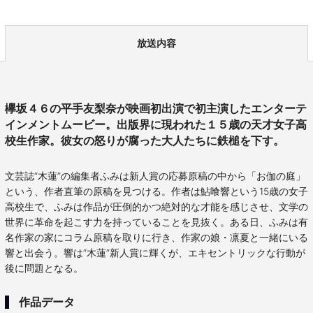
放送内容
欅坂４６の平手友梨奈が映画初出演で初主演したエンターテ
インメントムービー。出版界に現われた１５歳の天才女子高
校生作家。彼女の怒りが腐った大人たちに鉄槌を下す。
文芸誌“木蓮”の編集者ふみは新人賞の応募原稿の中から「お伽の庭」
という、作者直筆の原稿を見つける。作者は鮎喰響という15歳の女子
高校生で、ふみは作品が圧倒的かつ絶対的な才能を感じさせ、文学の
世界に革命を起こす力を持っていることを見抜く。ある日、ふみは有
名作家の家にコラム原稿を取りに行き、作家の娘・凛夏と一緒にいる
響と出会う。響は“木蓮”新人賞に輝くが、エキセントリックな行動が
後に問題となる。
作品データ