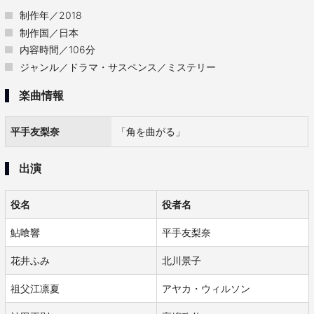
制作年／2018
制作国／日本
内容時間／106分
ジャンル／ドラマ・サスペンス／ミステリー
楽曲情報
平手友梨奈
「角を曲がる」
出演
役名
役者名
鮎喰響
平手友梨奈
花井ふみ
北川景子
祖父江凛夏
アヤカ・ウィルソン