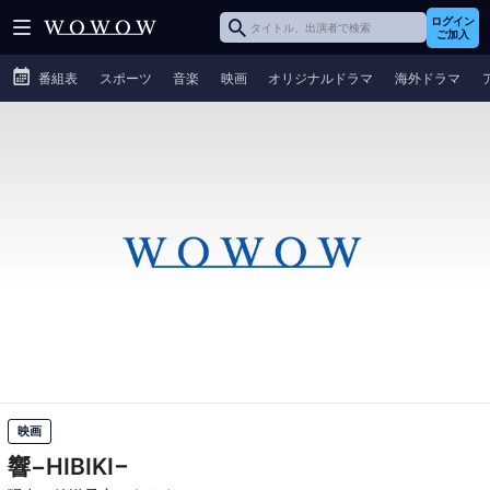
ログイン
ご加入
番組表
スポーツ
音楽
映画
オリジナルドラマ
海外ドラマ
映画
響−HIBIKI−