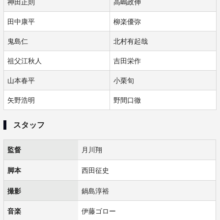
神田正則
高嶋政伸
田中康平
柳楽優弥
鬼島仁
北村有起哉
祖父江秋人
吉田栄作
山本春平
小栗旬
矢野浩明
野間口徹
スタッフ
監督
月川翔
脚本
西田征史
撮影
鍋島淳裕
音楽
伊藤ゴロー