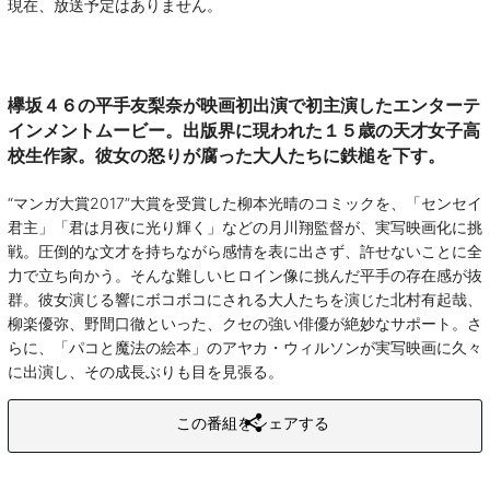
現在、放送予定はありません。
欅坂４６の平手友梨奈が映画初出演で初主演したエンターテ
インメントムービー。出版界に現われた１５歳の天才女子高
校生作家。彼女の怒りが腐った大人たちに鉄槌を下す。
“マンガ大賞2017”大賞を受賞した柳本光晴のコミックを、「センセイ
君主」「君は月夜に光り輝く」などの月川翔監督が、実写映画化に挑
戦。圧倒的な文才を持ちながら感情を表に出さず、許せないことに全
力で立ち向かう。そんな難しいヒロイン像に挑んだ平手の存在感が抜
群。彼女演じる響にボコボコにされる大人たちを演じた北村有起哉、
柳楽優弥、野間口徹といった、クセの強い俳優が絶妙なサポート。さ
らに、「パコと魔法の絵本」のアヤカ・ウィルソンが実写映画に久々
に出演し、その成長ぶりも目を見張る。
この番組をシェアする