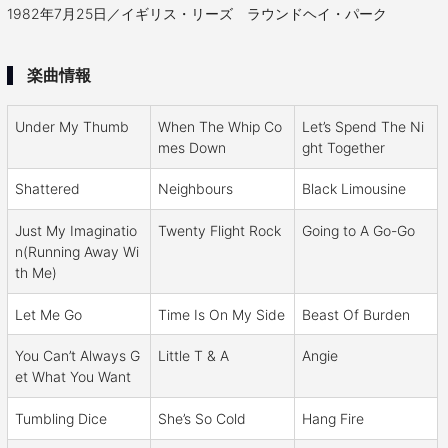
1982年7月25日／イギリス・リーズ ラウンドヘイ・パーク
楽曲情報
Under My Thumb
When The Whip Co
Let’s Spend The Ni
mes Down
ght Together
Shattered
Neighbours
Black Limousine
Just My Imaginatio
Twenty Flight Rock
Going to A Go-Go
n(Running Away Wi
th Me)
Let Me Go
Time Is On My Side
Beast Of Burden
You Can’t Always G
Little T & A
Angie
et What You Want
Tumbling Dice
She’s So Cold
Hang Fire