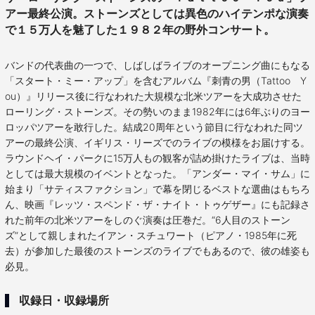
アー最終公演。ストーンズとしては異色のハイテンポな演奏
で１５万人を魅了した１９８２年の野外コンサート。
バンドの代表曲の一つで、しばしばライブのオープニング曲にもなる
「スタート・ミー・アップ」を含むアルバム『刺青の男（Tattoo Y
ou）』リリース後に行なわれた大規模な北米ツアーを大成功させた
ローリング・ストーンズ。その勢いのまま1982年には6年ぶりのヨー
ロッパツアーを敢行した。結成20周年という節目に行なわれた同ツ
アーの最終公演、イギリス・リーズでのライブの模様をお届けする。
ラウンドヘイ・パークに15万人もの観客が詰め掛けたライブは、当時
としては最大規模のイベントとなった。「アンダー・マイ・サム」に
始まり「サティスファクション」で幕を閉じるベストな選曲はもちろ
ん、映画『レッツ・スペンド・ザ・ナイト・トゥゲザー』にも記録さ
れた前年の北米ツアーをしのぐ演奏は圧巻だ。“6人目のストーン
ズ”として親しまれたイアン・スチュワート（ピアノ・1985年に死
去）が参加した最後のストーンズのライブでもあるので、彼の雄姿も
必見。
収録日・収録場所