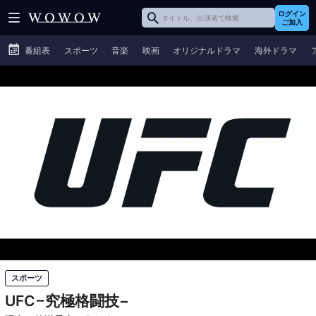
ログイン
ご加入
番組表
スポーツ
音楽
映画
オリジナルドラマ
海外ドラマ
スポーツ
UFC−究極格闘技−