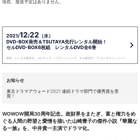
現在、放送予定はありません。
12
22
2021/
/
（水）
DVD-BOX発売＆TSUTAYA先行レンタル開始！
セルDVD-BOX6枚組 レンタルDVD全6巻
発売・レンタル販売元：カルチュア・パブリッシャーズ セル販売元：TCエンタテインメント
お知らせ
東京ドラマアウォード2021 連続ドラマ部門で優秀賞を受
賞！
WOWOW開局30周年記念。政財界をまたぎ、富と権力をめ
ぐる人間の野望と愛憎を描いた山崎豊子の傑作小説『華麗な
る一族』を、中井貴一主演でドラマ化。