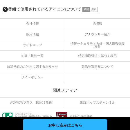
番組で使用されているアイコンについて
会社情報
IR情報
採用情報
アナウンサー紹介
情報セキュリティ方針・個人情報保護
サイトマップ
方針
約款・規約一覧
特定商取引法に基づく表示
放送番組のご利用に関するお知らせ
緊急地震速報について
サイトポリシー
関連メディア
WOWOWプラス（BS/CS放送）
歌謡ポップスチャンネル
JASRAC 許諾番号
9010055019Y45040
お申し込みはこちら