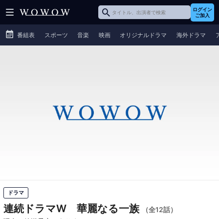
ログイン
ご加入
番組表
スポーツ
音楽
映画
オリジナルドラマ
海外ドラマ
ドラマ
連続ドラマW 華麗なる一族
（全12話）