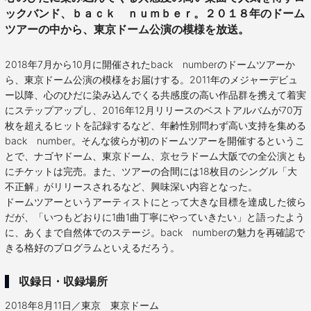
ックバンド、ｂａｃｋ ｎｕｍｂｅｒ。２０１８年のドーム
ツアーの中から、東京ドーム公演の模様を放送。
2018年7月から10月に開催されたback numberのドームツアーか
ら、東京ドーム公演の模様をお届けする。2011年のメジャーデビュ
ー以降、心のひだに染み込んでくる共感度の高い作品群を携えて着実
にステップアップし、2016年12月リリースのベストアルバムが70万
枚を超えるヒットを記録するなど、年齢性別問わず高い支持を集める
back number。そんな彼らが初のドームツアーを開催するというこ
とで、ナゴヤドーム、東京ドーム、京セラドーム大阪での全公演とも
にチケットは完売。また、ツアーの合間には18枚目のシングル「大
不正解」がリリースされるなど、興味深い内容となった。
ドームツアーというアーティストにとって大きな目標を達成した彼ら
だが、「いつもどおりに1曲1曲丁寧にやっていきたい」と語ったよう
に、あくまで自然体でのステージ。back numberの魅力を再確認で
きる格好のプログラムといえるだろう。
収録日・収録場所
2018年8月11日／東京 東京ドーム