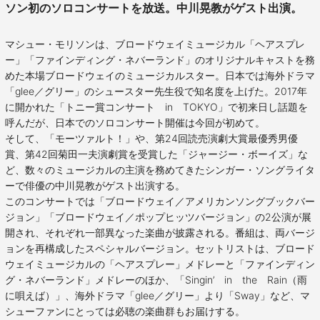
ソン初のソロコンサートを放送。中川晃教がゲスト出演。
マシュー・モリソンは、ブロードウェイミュージカル「ヘアスプレ
ー」「ファインディング・ネバーランド」のオリジナルキャストを務
めた本場ブロードウェイのミュージカルスター。日本では海外ドラマ
「glee／グリー」のシュースター先生役で知名度を上げた。2017年
に開かれた「トニー賞コンサート in TOKYO」で初来日し話題を
呼んだが、日本でのソロコンサート開催は今回が初めて。
そして、「モーツァルト！」や、第24回読売演劇大賞最優秀男優
賞、第42回菊田一夫演劇賞を受賞した「ジャージー・ボーイズ」な
ど、数々のミュージカルの主演を務めてきたシンガー・ソングライタ
ーで俳優の中川晃教がゲスト出演する。
このコンサートでは「ブロードウェイ／アメリカンソングブックバー
ジョン」「ブロードウェイ／ポップヒッツバージョン」の2公演が展
開され、それぞれ一部異なった楽曲が披露される。番組は、両バージ
ョンを再構成したスペシャルバージョン。セットリストは、ブロード
ウェイミュージカルの「ヘアスプレー」メドレーと「ファインディン
グ・ネバーランド」メドレーのほか、「Singin’ in the Rain（雨
に唄えば）」、海外ドラマ「glee／グリー」より「Sway」など、マ
シューファンにとっては必聴の楽曲群もお届けする。