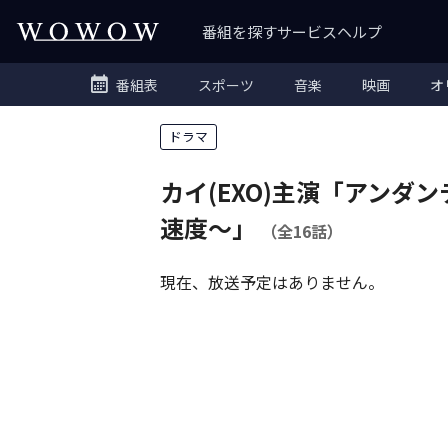
番組を探す
サービス
ヘルプ
番組表
スポーツ
音楽
映画
オ
ドラマ
カイ(EXO)主演「アンダ
速度～」
（全16話）
現在、放送予定はありません。