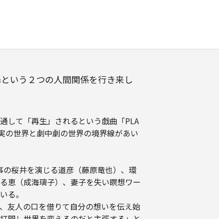
場という２つの人間関係を行き来し
通して「再生」されるという戯曲「PLA
現実の世界と劇中劇の世界の境界線があい
刑事の桜井を演じる道彦（藤原竜也）、環
る恵（成海璃子）、妻子を失い瞑想ワー
いる。
、友人の口を借りて自分の想いを伝え始
打開し世界を変えるのだと主張する」と