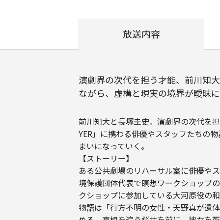
放送内容
演劇界の次代を担う才能、前川知大
ながら、虚構と現実の境界が曖昧に
前川知大と長塚圭史。演劇界の次代を担
YER」に携わる俳優やスタッフたちの
まいになっていく。
【ストーリー】
ある公共劇場のリハーサル室に俳優やス
境保護団体代表で瞑想ワークショップの
クショップに参加している大河原役の和
物語は「行方不明の女性・天野真が遺体
める。真相を追う桜井を前に、彼女を死