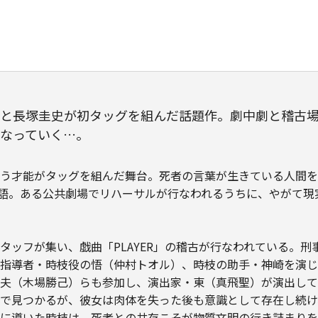
と長塚圭史が初タッグを組んだ話題作。劇中劇と稽古
なっていく…。
う才能がタッグを組んだ舞台。死者の言葉が生きている人間を
物語。ある公共劇場でリハーサルが行なわれるうちに、やがて
タッフが集い、戯曲「PLAYER」の稽古が行なわれている。
指導者・時枝役の悟（仲村トオル）、時枝の助手・神崎を演じ
夫（木場勝己）らも参加し、演出家・東（真飛聖）が演出して
で見つかるが、彼女は肉体を失った後も意識として存在し続け
に導いた時枝は、死者との共存こそが物質文明の行き詰まりを