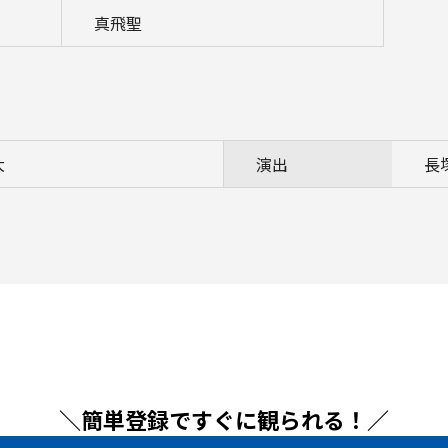
真飛聖
大
演出
長
＼簡単登録ですぐに観られる！／