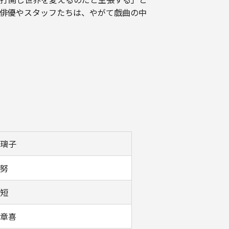
俳優やスタッフたちは、やがて戯曲の中
璃子
努
短
章喜