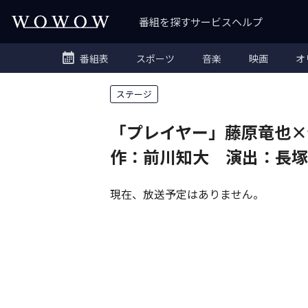
番組を探す
サービス
ヘルプ
番組表
スポーツ
音楽
映画
オ
ステージ
「プレイヤー」藤原竜也×
作：前川知大 演出：長
現在、放送予定はありません。