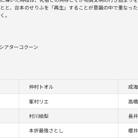
とと、台本のせりふを「再生」することが意識の中で重なった
く。
raシアターコクーン
仲村トオル
成海
峯村リエ
高橋
村川絵梨
長井
本折最強さとし
櫻井